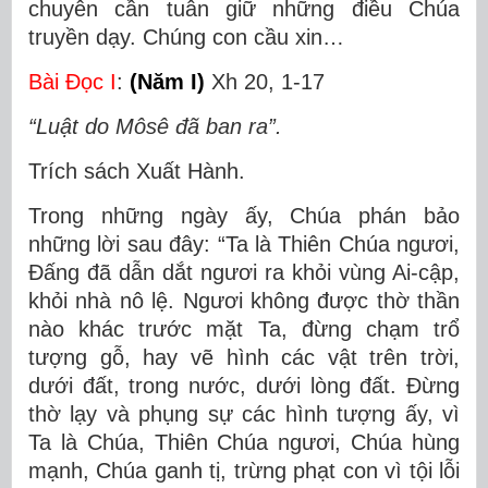
chuyên cần tuân giữ những điều Chúa
truyền dạy. Chúng con cầu xin…
Bài Ðọc I
:
(Năm I)
Xh 20, 1-17
“Luật do Môsê đã ban ra”.
Trích sách Xuất Hành.
Trong những ngày ấy, Chúa phán bảo
những lời sau đây: “Ta là Thiên Chúa ngươi,
Ðấng đã dẫn dắt ngươi ra khỏi vùng Ai-cập,
khỏi nhà nô lệ. Ngươi không được thờ thần
nào khác trước mặt Ta, đừng chạm trổ
tượng gỗ, hay vẽ hình các vật trên trời,
dưới đất, trong nước, dưới lòng đất. Ðừng
thờ lạy và phụng sự các hình tượng ấy, vì
Ta là Chúa, Thiên Chúa ngươi, Chúa hùng
mạnh, Chúa ganh tị, trừng phạt con vì tội lỗi