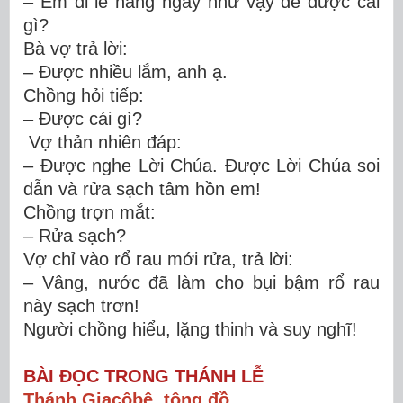
– Em đi lễ hằng ngày như vậy để được cái
gì?
Bà vợ trả lời:
– Được nhiều lắm, anh ạ.
Chồng hỏi tiếp:
– Được cái gì?
Vợ thản nhiên đáp:
– Được nghe Lời Chúa. Được Lời Chúa soi
dẫn và rửa sạch tâm hồn em!
Chồng trợn mắt:
– Rửa sạch?
Vợ chỉ vào rổ rau mới rửa, trả lời:
– Vâng, nước đã làm cho bụi bậm rổ rau
này sạch trơn!
Người chồng hiểu, lặng thinh và suy nghĩ!
BÀI ĐỌC TRONG THÁNH LỄ
Thánh Giacôbê, tông đồ