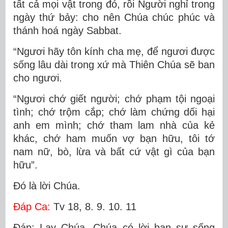
tất cả mọi vật trong đó, rồi Người nghỉ trong
ngày thứ bảy: cho nên Chúa chúc phúc và
thánh hoá ngày Sabbat.
“Ngươi hãy tôn kính cha mẹ, để ngươi được
sống lâu dài trong xứ mà Thiên Chúa sẽ ban
cho ngươi.
“Ngươi chớ giết người; chớ phạm tội ngoại
tình; chớ trộm cắp; chớ làm chứng dối hại
anh em mình; chớ tham lam nhà của kẻ
khác, chớ ham muốn vợ bạn hữu, tôi tớ
nam nữ, bò, lừa và bất cứ vật gì của bạn
hữu”.
Ðó là lời Chúa.
Ðáp Ca:
Tv 18, 8. 9. 10. 11
Ðáp: Lạy Chúa, Chúa có lời ban sự sống