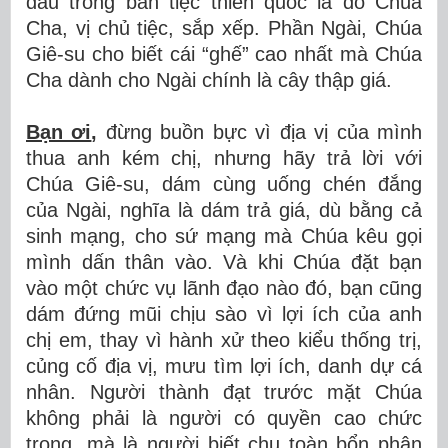
đâu trong bàn tiệc thiên quốc là do Chúa
Cha, vị chủ tiệc, sắp xếp. Phần Ngài, Chúa
Giê-su cho biết cái “ghế” cao nhất mà Chúa
Cha dành cho Ngài chính là cây thập giá.
Bạn ơi
,
đừng buồn bực vì địa vị của mình
thua anh kém chị, nhưng hãy trả lời với
Chúa Giê-su, dám cùng uống chén đắng
của Ngài, nghĩa là dám trả giá, dù bằng cả
sinh mạng, cho sứ mạng mà Chúa kêu gọi
mình dấn thân vào. Và khi Chúa đặt bạn
vào một chức vụ lãnh đạo nào đó, bạn cũng
dám đứng mũi chịu sào vì lợi ích của anh
chị em, thay vì hành xử theo kiểu thống trị,
củng cố địa vị, mưu tìm lợi ích, danh dự cá
nhân. Người thành đạt trước mặt Chúa
không phải là người có quyền cao chức
trọng, mà là người biết chu toàn bổn phận