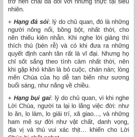
trở nên chai đá đối với những thực tại siêu
nhiên.
+
Hạng đá sỏi
: lý do chủ quan, đó là những
người nông nổi, bồng bột, nhất thời, cho
nên thiếu kiên nhẫn. Khi nghe lời giảng thì
thích thú (bén rễ) và có khi đưa ra những
quyết định canh tân rất là vĩ đại. Nhưng họ
chỉ sốt sắng theo tình cảm nhất thời, nên
khi gặp khó khăn là bỏ cuộc, chán nản; lòng
mến Chúa của họ dễ tan biến như sương
buổi sáng, như nắng về chiều.
+
Hạng bụi gai
: lý do chủ quan, vì khi nghe
Lời Chúa, người ta lại lo lắng việc đời: như
lo ăn, lo làm, lo giải trí, xã giao..., và những
ham mê sự đời như vật chất, danh vọng,
địa vị và thú vui xác thịt… khiến cho Lời