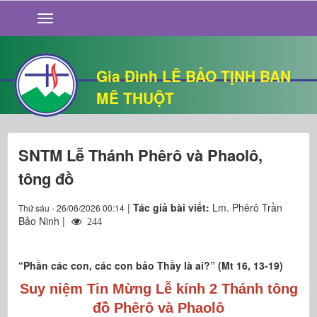
GIỚI THIỆU
TIN TỨC
SỐNG ĐẠO
Gia Đình LÊ BẢO TỊNH BAN
CHUYỆN NHÀ
MÊ THUỘT
QUÁN VĂN
THƯ GIÃN
SNTM Lễ Thánh Phêrô và Phaolô,
tông đồ
|
Tác giả bài viết:
Lm. Phêrô Trần
Thứ sáu - 26/06/2026 00:14
Bảo Ninh |
244
“Phần các con, các con bảo Thầy là ai?” (Mt 16, 13-19)
Suy niệm Tin Mừng Lễ kính 2 Thánh tông
đồ Phêrô và Phaolô