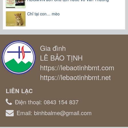
Chỉ tại con… mèo
Gia đình
LÊ BẢO TỊNH
https://lebaotinhbmt.com
https://lebaotinhbmt.net
LIÊN LẠC
Điện thoại:
0843 154 837
Email:
binhbalme@gmail.com