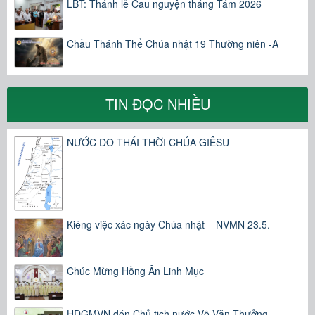
LBT: Thánh lễ Cầu nguyện tháng Tám 2026
Chầu Thánh Thể Chúa nhật 19 Thường niên -A
TIN ĐỌC NHIỀU
NƯỚC DO THÁI THỜI CHÚA GIÊSU
Kiêng việc xác ngày Chúa nhật – NVMN 23.5.
Chúc Mừng Hồng Ân Linh Mục
HĐGMVN đón Chủ tịch nước Võ Văn Thưởng