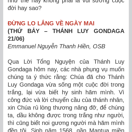
như thế này không phải là vui sướng cuộc
đời hay sao?
ĐỪNG LO LẮNG VỀ NGÀY MAI
(THỨ BẢY – THÁNH LUY GONDAGA
21/06)
Emmanuel Nguyễn Thanh Hiền, OSB
Qua Lời Tổng Nguyện của Thánh Luy
Gondaga hôm nay, các nhà phụng vụ muốn
chúng ta ý thức rằng: Chúa đã cho Thánh
Luy Gondaga vừa sống một cuộc đời trong
trắng, lại vừa biết hy sinh hãm mình. Vì
công đức và lời chuyển cầu của thánh nhân,
xin Chúa rủ lòng thương nâng đỡ, để chúng
ta, dầu không được trong trắng như người,
thì cũng biết noi gương người mà hãm mình
đền tội. Sinh năm 1568, gần Mantua miền