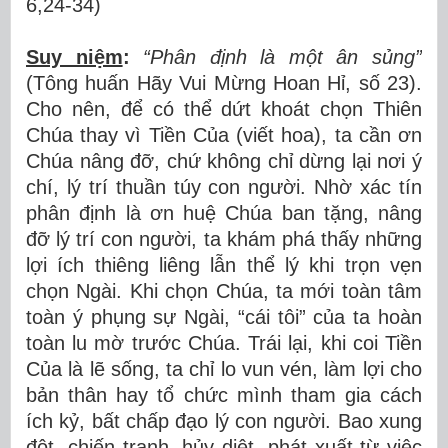
6,24-34)
Suy niệm
:
“Phân định là một ân sủng”
(Tông huấn Hãy Vui Mừng Hoan Hỉ, số 23).
Cho nên, để có thể dứt khoát chọn Thiên
Chúa thay vì Tiền Của (viết hoa), ta cần ơn
Chúa nâng đỡ, chứ không chỉ dừng lại nơi ý
chí, lý trí thuần túy con người. Nhờ xác tín
phân định là ơn huệ Chúa ban tặng, nâng
đỡ lý trí con người, ta khám phá thấy những
lợi ích thiêng liêng lẫn thể lý khi trọn vẹn
chọn Ngài. Khi chọn Chúa, ta mới toàn tâm
toàn ý phụng sự Ngài, “cái tôi” của ta hoàn
toàn lu mờ trước Chúa. Trái lại, khi coi Tiền
Của là lẽ sống, ta chỉ lo vun vén, làm lợi cho
bản thân hay tổ chức mình tham gia cách
ích kỷ, bất chấp đạo lý con người. Bao xung
đột, chiến tranh, hủy diệt, phát xuất từ việc