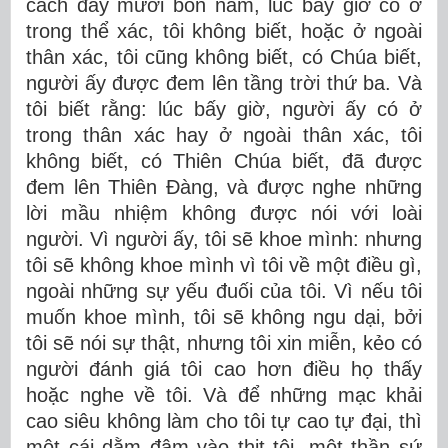
cách đây mười bốn năm, lúc bấy giờ có ở
trong thể xác, tôi không biết, hoặc ở ngoài
thân xác, tôi cũng không biết, có Chúa biết,
người ấy được đem lên tầng trời thứ ba. Và
tôi biết rằng: lúc bấy giờ, người ấy có ở
trong thân xác hay ở ngoài thân xác, tôi
không biết, có Thiên Chúa biết, đã được
đem lên Thiên Ðàng, và được nghe những
lời mầu nhiệm không được nói với loài
người. Vì người ấy, tôi sẽ khoe mình: nhưng
tôi sẽ không khoe mình vì tôi về một điều gì,
ngoài những sự yếu đuối của tôi. Vì nếu tôi
muốn khoe mình, tôi sẽ không ngu dại, bởi
tôi sẽ nói sự thật, nhưng tôi xin miễn, kẻo có
người đánh giá tôi cao hơn điều họ thấy
hoặc nghe về tôi. Và để những mạc khải
cao siêu không làm cho tôi tự cao tự đại, thì
một cái dằm đâm vào thịt tôi, một thần sứ