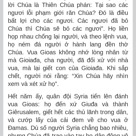
lời Chúa là Thiên Chúa phán: Tại sao các
ngươi lỗi phạm giới răn Chúa? Ðó là điều
bất lợi cho các ngươi. Các ngươi đã bỏ
Chúa thì Chúa sẽ bỏ các ngươi”. Họ liền
họp nhau chống lại người, và theo lệnh vua,
họ ném đá người ở hành lang đền thờ
Chúa. Vua Gioas không nhớ lòng nhân từ
mà Gioiađa, cha người, đã đối xử với nhà
vua, mà lại giết con của Gioiađa. Khi sắp
chết, người nói rằng: “Xin Chúa hãy nhìn
xem và xét xử họ”.
Hết năm ấy, quân đội Syria tiến lên đánh
vua Gioas: họ đến xứ Giuđa và thành
Giêrusalem, giết hết các thủ lãnh trong dân,
và cướp lấy của cải đem về cho vua ở
Ðamas. Dù số người Syria chẳng bao nhiêu,
nhưng Chúa đã trao vào tay họ dân đông vô