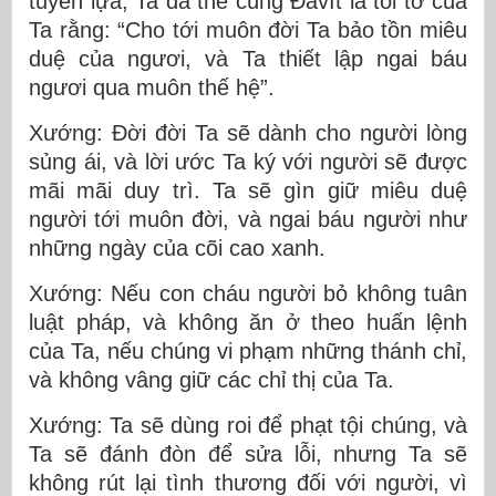
tuyển lựa, Ta đã thề cùng Ðavít là tôi tớ của
Ta rằng: “Cho tới muôn đời Ta bảo tồn miêu
duệ của ngươi, và Ta thiết lập ngai báu
ngươi qua muôn thế hệ”.
Xướng: Ðời đời Ta sẽ dành cho người lòng
sủng ái, và lời ước Ta ký với người sẽ được
mãi mãi duy trì. Ta sẽ gìn giữ miêu duệ
người tới muôn đời, và ngai báu người như
những ngày của cõi cao xanh.
Xướng: Nếu con cháu người bỏ không tuân
luật pháp, và không ăn ở theo huấn lệnh
của Ta, nếu chúng vi phạm những thánh chỉ,
và không vâng giữ các chỉ thị của Ta.
Xướng: Ta sẽ dùng roi để phạt tội chúng, và
Ta sẽ đánh đòn để sửa lỗi, nhưng Ta sẽ
không rút lại tình thương đối với người, vì