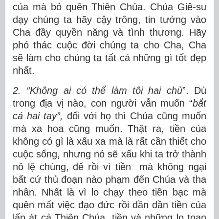
của mà bỏ quên Thiên Chúa. Chúa Giê-su
dạy chúng ta hãy cậy trông, tin tưởng vào
Cha đầy quyền năng và tình thương. Hãy
phó thác cuộc đời chúng ta cho Cha, Cha
sẽ làm cho chúng ta tất cả những gì tốt đẹp
nhất.
2. “Không ai có thể làm tôi hai chủ
”. Dù
trong địa vị nào, con người vẫn muốn “
bắt
cá hai tay”,
đối với họ thì Chúa cũng muốn
mà xa hoa cũng muốn. Thật ra, tiền của
không có gì là xấu xa mà là rất cần thiết cho
cuộc sống, nhưng nó sẽ xấu khi ta trở thành
nô lệ chúng, để rồi vì tiền mà không ngại
bất cứ thủ đoạn nào phạm đến Chúa và tha
nhân. Nhất là vì lo chạy theo tiền bạc mà
quên mất việc đạo đức rồi dần dần tiền của
lấn át cả Thiên Chúa, tiền và những lo toan