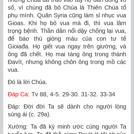
số, vì chúng đã bỏ Chúa là Thiên Chúa tổ
phụ mình. Quân Syria cũng làm sỉ nhục vua
Gioas. Khi họ bỏ vua mà đi, thì vua lâm
trọng bệnh. Thần dân nổi dậy chống lại vua,
để báo thù giòng máu của con tư tế
Gioiađa. Họ giết vua ngay trên giường, và
ông đã chết. Họ mai táng ông trong thành
Ðavít, nhưng không chôn ông trong mồ các
vua.
Ðó là lời Chúa.
Ðáp Ca
: Tv 88, 4-5. 29-30. 31-32. 33-34
Ðáp: Ðời đời Ta sẽ dành cho người lòng
sủng ái (c. 29a).
Xướng: Ta đã ký minh ước cùng người Ta