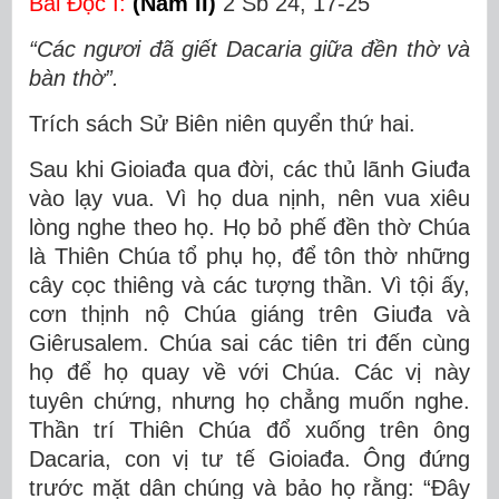
Bài Ðọc I:
(Năm II)
2 Sb 24, 17-25
“Các ngươi đã giết Dacaria giữa đền thờ và
bàn thờ”.
Trích sách Sử Biên niên quyển thứ hai.
Sau khi Gioiađa qua đời, các thủ lãnh Giuđa
vào lạy vua. Vì họ dua nịnh, nên vua xiêu
lòng nghe theo họ. Họ bỏ phế đền thờ Chúa
là Thiên Chúa tổ phụ họ, để tôn thờ những
cây cọc thiêng và các tượng thần. Vì tội ấy,
cơn thịnh nộ Chúa giáng trên Giuđa và
Giêrusalem. Chúa sai các tiên tri đến cùng
họ để họ quay về với Chúa. Các vị này
tuyên chứng, nhưng họ chẳng muốn nghe.
Thần trí Thiên Chúa đổ xuống trên ông
Dacaria, con vị tư tế Gioiađa. Ông đứng
trước mặt dân chúng và bảo họ rằng: “Ðây