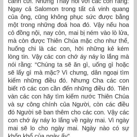
canh cửi. Nhưng Thầy nói với các con rằng:
Ngay cả Salomon trong tất cả vinh quang
của ông, cũng không phục sức được bằng
một trong những đoá hoa đó. Vậy nếu hoa
cỏ đồng nội, nay còn, mai bị ném vào lò lửa,
mà còn được Thiên Chúa mặc cho như thế,
huống chi là các con, hỡi những kẻ kém
lòng tin. Vậy các con chớ áy náy lo lắng mà
nói rằng: “Chúng ta sẽ ăn gì, uống gì hoặc
sẽ lấy gì mà mặc? Vì chưng, dân ngoại tìm
kiếm những điều đó. Nhưng Cha các con
biết rõ các con cần đến những điều đó. Tiên
vàn các con hãy tìm kiếm nước Thiên Chúa
và sự công chính của Người, còn các điều
đó Người sẽ ban thêm cho các con. Vậy các
con chớ áy náy lo lắng về ngày mai. Vì ngày
mai sẽ lo cho ngày mai. Ngày nào có sự
khốn khổ của ngày ấy”.