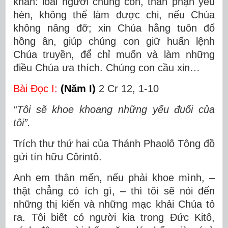
khẩn: loài người chúng con, thân phận yếu
hèn, không thể làm được chi, nếu Chúa
không nâng đỡ; xin Chúa hằng tuôn đổ
hồng ân, giúp chúng con giữ huấn lệnh
Chúa truyền, để chỉ muốn và làm những
điều Chúa ưa thích. Chúng con cầu xin…
Bài Ðọc I:
(Năm I)
2 Cr 12, 1-10
“Tôi sẽ khoe khoang những yếu đuối của
tôi”.
Trích thư thứ hai của Thánh Phaolô Tông đồ
gửi tín hữu Côrintô.
Anh em thân mến, nếu phải khoe mình, –
thật chẳng có ích gì, – thì tôi sẽ nói đến
những thị kiến và những mạc khải Chúa tỏ
ra. Tôi biết có người kia trong Ðức Kitô,