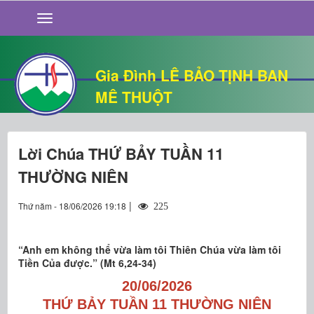
GIỚI THIỆU
TIN TỨC
SỐNG ĐẠO
Gia Đình LÊ BẢO TỊNH BAN
CHUYỆN NHÀ
MÊ THUỘT
QUÁN VĂN
THƯ GIÃN
Lời Chúa THỨ BẢY TUẦN 11
THƯỜNG NIÊN
|
Thứ năm - 18/06/2026 19:18
225
“Anh em không thể vừa làm tôi Thiên Chúa vừa làm tôi
Tiền Của được.” (Mt 6,24-34)
20/06/2026
THỨ BẢY TUẦN 11 THƯỜNG NIÊN