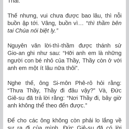
Thái.”
Thế nhưng, vui chưa được bao lâu, thì nỗi
buồn ập tới. Vâng, buồn vì… “
thì thầm bên
tai Chúa nói biệt ly.”
Nguyên văn lời-thì-thầm được thánh sử
Gio-an ghi như sau: “Hỡi anh em là những
người con bé nhỏ của Thầy, Thầy còn ở với
anh em một ít lâu nữa thôi”.
Nghe thế, ông Si-môn Phê-rô hỏi rằng:
“Thưa Thầy, Thầy đi đâu vậy?” Và, Đức
Giê-su đã trả lời rằng: “Nơi Thầy đi, bây giờ
anh không thể theo đến được.”
Để cho các ông không còn phải lo lắng về
sự ra đi của mình, Đức Giê-su đã có lời