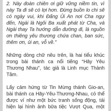
2. Này đoàn chiên ơi giữ vững niềm tin, vì
này Ta đi sẽ có lợi hơn. Ðừng buồn lo chi sẽ
có ngày vui, khi Ðấng Ủi An nơi Cha ngự
đến, Ngài là Ngôi Ba xuất phát từ Cha, và
Ngài thay Ta hướng dẫn đường đi, là nguồn
ơn thiêng yêu thương chứa chan, ban sức,
thêm ơn, ủi an, vỗ về.”
Những dòng chữ nêu trên, là hai tiểu khúc
trong bài thánh ca nổi tiếng “Hãy Yêu
Thương Nhau”, tác giả là Linh mục Thành
Tâm.
Lấy cảm hứng từ Tin Mừng thánh Gio-an,
bài thánh ca Hãy-Yêu-Thương-Nhau, có thể
được ví như một bức tranh sống động, tái
hiện lại hình ảnh bữa tiệc Vượt Qua, một