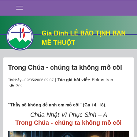
GIỚI THIỆU
TIN TỨC
SỐNG ĐẠO
Gia Đình LÊ BẢO TỊNH BAN
CHUYỆN NHÀ
MÊ THUỘT
QUÁN VĂN
THƯ GIÃN
Trong Chúa - chúng ta không mồ côi
|
Tác giả bài viết:
Petrus.tran |
Thứ bảy - 09/05/2026 09:37
302
“Thầy sẽ không để anh em mồ côi” (Ga 14, 18).
Chúa Nhật VI Phục Sinh – A
Trong Chúa - chúng ta không mồ côi