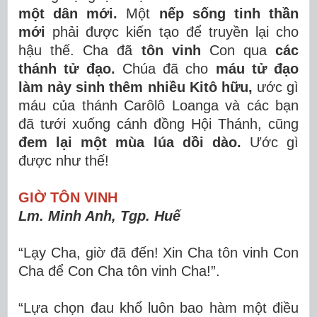
một dân mới.
Một
nếp sống tinh thần
mới
phải được kiến tạo để truyền lại cho
hậu thế. Cha đã
tôn vinh
Con qua
các
thánh tử đạo.
Chúa đã cho
máu tử đạo
làm nảy sinh thêm nhiều Kitô hữu,
ước gì
máu của thánh Carôlô Loanga và các bạn
đã tưới xuống cánh đồng Hội Thánh, cũng
đem lại một mùa lúa dồi dào.
Ước gì
được như thế!
GIỜ TÔN VINH
Lm. Minh Anh, Tgp. Huế
“Lạy Cha, giờ đã đến! Xin Cha tôn vinh Con
Cha để Con Cha tôn vinh Cha!”.
“Lựa chọn đau khổ luôn bao hàm một điều