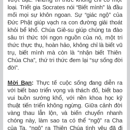
lo
ạ
i. Tri
ế
t gia Socrates n
ó
i
“
Bi
ế
t m
ì
nh
”
l
à
đầ
u
m
ố
i m
ọ
i s
ự
kh
ô
n ngoan. S
ự
“
gi
á
c ng
ộ
”
c
ủ
a
Đứ
c Ph
ậ
t gi
ú
p v
ạ
ch ra con
đườ
ng gi
ả
i tho
á
t
kh
ỏ
i b
ể
kh
ổ
. Ch
ú
a Gi
ê
-su gi
ú
p ch
ú
ng ta
đ
à
o
s
â
u tri th
ứ
c t
ớ
i ng
ọ
n ngu
ồ
n c
ủ
a n
ó
, m
ộ
t tri
th
ứ
c th
ự
c th
ụ
, ho
à
n h
ả
o, kh
ô
ng ch
ỉ
l
à
bi
ế
t v
ũ
tr
ụ
, bi
ế
t m
ì
nh m
à
c
ò
n l
à
“
nh
ậ
n bi
ế
t Thi
ê
n
Ch
ú
a Cha
”
, th
ứ
tri th
ứ
c
đ
em l
ạ
i
“
s
ự
s
ố
ng
đờ
i
đờ
i”.
Mời B
ạ
n
:
Th
ự
c t
ế
cu
ộ
c s
ố
ng
đ
ang di
ễ
n ra
v
ớ
i bi
ế
t bao tri
ể
n v
ọ
ng v
à
th
á
ch
đố
, bi
ế
t bao
vui bu
ồ
n s
ướ
ng kh
ổ
, v
ớ
i n
ề
n khoa h
ọ
c k
ỹ
thu
ậ
t ti
ế
n tri
ể
n kh
ô
ng ng
ừ
ng. Gi
ữ
a c
ả
nh
đờ
i
v
à
ng thau l
ẫ
n l
ộ
n, v
à
bi
ế
n chuy
ể
n nhanh
ch
ó
ng n
à
y, l
à
m sao ta c
ó
th
ể
“
ng
ộ
”
ra Cha
c
ủ
a Ta,
“
ng
ộ
”
ra Thi
ê
n Ch
ú
a t
ì
nh y
ê
u
đ
ã
đ
i