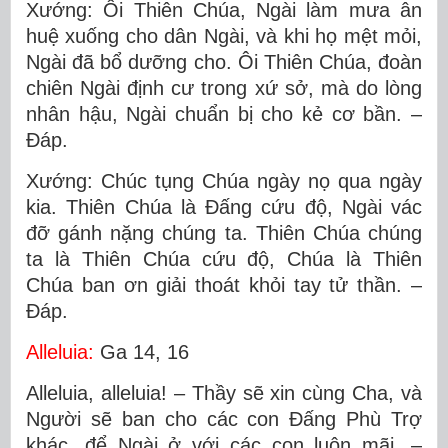
Xướng: Ôi Thiên Chúa, Ngài làm mưa ân
huệ xuống cho dân Ngài, và khi họ mệt mỏi,
Ngài đã bổ dưỡng cho. Ôi Thiên Chúa, đoàn
chiên Ngài định cư trong xứ sở, mà do lòng
nhân hậu, Ngài chuẩn bị cho kẻ cơ bần. –
Ðáp.
Xướng: Chúc tụng Chúa ngày nọ qua ngày
kia. Thiên Chúa là Ðấng cứu độ, Ngài vác
đỡ gánh nặng chúng ta. Thiên Chúa chúng
ta là Thiên Chúa cứu độ, Chúa là Thiên
Chúa ban ơn giải thoát khỏi tay tử thần. –
Ðáp.
Alleluia:
Ga 14, 16
Alleluia, alleluia! – Thầy sẽ xin cùng Cha, và
Người sẽ ban cho các con Ðấng Phù Trợ
khác, để Ngài ở với các con luôn mãi. –