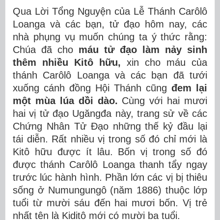
Qua Lời Tổng Nguyện của Lễ Thánh Carôlô
Loanga và các bạn, tử đạo hôm nay, các
nhà phụng vụ muốn chúng ta ý thức rằng:
Chúa đã cho
máu tử đạo làm nảy sinh
thêm nhiều Kitô hữu,
xin cho máu của
thánh Carôlô Loanga và các bạn đã tưới
xuống cánh đồng Hội Thánh cũng
đem lại
một mùa lúa dồi dào.
Cùng với hai mươi
hai vị tử đạo Ugăngđa này, trang sử về các
Chứng Nhân Tử Đạo những thế kỷ đầu lại
tái diễn. Rất nhiều vị trong số đó chỉ mới là
Kitô hữu được ít lâu. Bốn vị trong số đó
được thánh Carôlô Loanga thanh tẩy ngay
trước lúc hành hình. Phần lớn các vị bị thiêu
sống ở Numungungô (năm 1886) thuộc lớp
tuổi từ mười sáu đến hai mươi bốn. Vị trẻ
nhất tên là Kiditô mới có mười ba tuổi.