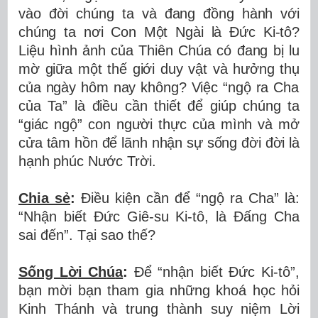
v
à
o
đờ
i ch
ú
ng ta v
à
đ
ang
đồ
ng h
à
nh v
ớ
i
ch
ú
ng ta n
ơ
i Con M
ộ
t Ng
à
i l
à
Đứ
c Ki-t
ô
?
Li
ệ
u h
ì
nh
ả
nh c
ủ
a Thi
ê
n Ch
ú
a c
ó
đ
ang b
ị
lu
m
ờ
gi
ữ
a m
ộ
t th
ế
gi
ớ
i duy v
ậ
t v
à
h
ưở
ng th
ụ
c
ủ
a ng
à
y h
ô
m nay kh
ô
ng? Vi
ệ
c
“
ng
ộ
ra Cha
c
ủ
a Ta
”
l
à
đ
i
ề
u c
ầ
n thi
ế
t
để
gi
ú
p ch
ú
ng ta
“
gi
á
c ng
ộ
”
con ng
ườ
i th
ự
c c
ủ
a m
ì
nh v
à
m
ở
c
ử
a t
â
m h
ồ
n
để
l
ã
nh nh
ậ
n s
ự
s
ố
ng
đờ
i
đờ
i l
à
h
ạ
nh ph
ú
c N
ướ
c Trời.
Chia sẻ
:
Đ
i
ề
u ki
ệ
n c
ầ
n
để
“
ng
ộ
ra Cha
”
l
à
:
“
Nh
ậ
n bi
ế
t
Đứ
c Giê-su Ki-tô, là
Đấ
ng Cha
sai
đế
n
”
. T
ạ
i sao thế?
Sống L
ờ
i Ch
ú
a
:
Để
“
nh
ậ
n bi
ế
t
Đứ
c Ki-t
ô”
,
b
ạ
n m
ờ
i b
ạ
n tham gia nh
ữ
ng kho
á
h
ọ
c h
ỏ
i
Kinh Th
á
nh v
à
trung th
à
nh suy ni
ệ
m L
ờ
i