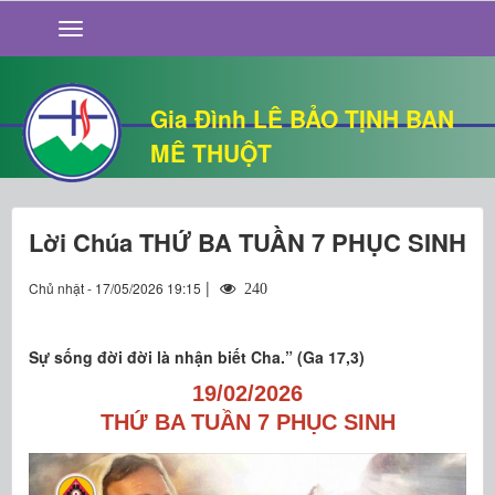
GIỚI THIỆU
TIN TỨC
SỐNG ĐẠO
Gia Đình LÊ BẢO TỊNH BAN
CHUYỆN NHÀ
MÊ THUỘT
QUÁN VĂN
THƯ GIÃN
Lời Chúa THỨ BA TUẦN 7 PHỤC SINH
|
Chủ nhật - 17/05/2026 19:15
240
Sự sống đời đời là nhận biết Cha.” (Ga 17,3)
19/02/2026
THỨ BA TUẦN 7 PHỤC SINH