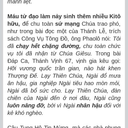
mãnh liệt.
Máu tử đạo làm nảy sinh thêm nhiều Kitô
hữu,
để chu toàn
sứ mạng
Chúa trao phó,
như trong bài đọc một của Thánh Lễ, trích
sách Công Vụ Tông Đồ, ông Phaolô nói:
Tôi
đã
chạy hết chặng đường,
chu toàn chức
vụ tôi đã nhận từ Chúa Giêsu.
Trong bài
Đáp Ca, Thánh Vịnh 67, vịnh gia kêu gọi:
Hỡi vương quốc trần gian, nào hát khen
Thượng Đế. Lạy Thiên Chúa, Ngài đổ mưa
ân hậu, gia nghiệp Ngài tiêu hao mòn mỏi,
Ngài đã bổ sức cho. Lạy Thiên Chúa, đàn
chiên của Ngài đến ở nơi đâu, Ngài cũng
luôn nâng đỡ,
bởi vì Ngài
nhân hậu
đối với
kẻ khó nghèo.
Câu Tung Hô Tin Mừng, mà các nhà phụng