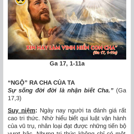
Ga 17, 1-11a
“NGỘ” RA CHA CỦA TA
Sự s
ố
ng
đ
ờ
i
đ
ờ
i l
à
nh
ậ
n bi
ế
t Cha.
”
(Ga
17,3)
Suy niệm
:
Ngày nay ng
ườ
i ta
đ
á
nh gi
á
r
ấ
t
cao tri th
ứ
c. Nh
ờ
hi
ể
u bi
ế
t qui lu
ậ
t v
ậ
n h
à
nh
c
ủ
a v
ũ
tr
ụ
, nh
â
n lo
ạ
i
đạ
t
đượ
c nh
ữ
ng ti
ế
n b
ộ
v
ượ
t b
ậ
c. Nh
ư
ng tri th
ứ
c kh
ô
ng ch
ỉ
c
ó
m
ộ
t