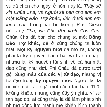
vụ đã chọn cho ngày lễ hôm nay là:
Thầy sẽ
xin Chúa Cha, và Người sẽ ban cho anh em
một
Đấng Bảo Trợ khác,
đến ở với anh em
luôn mãi.
Trong bài Tin Mừng, Đức Giêsu
nói:
Lạy Cha, xin Cha
tôn vinh
Con Cha.
Chúa Cha đã ban cho chúng ta một
Đấng
Bảo Trợ khác,
để ở cùng chúng ta luôn
mãi. Một
kỷ nguyên mới
đã mở ra, không
phải là kỷ nguyên bách hại và tranh chấp,
nhưng là, kỷ nguyên tái sinh về cả hai mặt
đạo cũng như đời. Phi Châu đã được tưới
gội bằng
máu của các vị tử đạo,
những vị
tử đạo trong
kỷ nguyên mới.
Người ta đã
nghiền nát các ngài một cách tàn bạo. Thật
khủng khiếp, nhưng cũng đầy ý nghĩa, vì sự
tàn bạo đó, ai cũng thấy là đã làm phát sinh
những động lực mạnh mẽ khiến hình thành