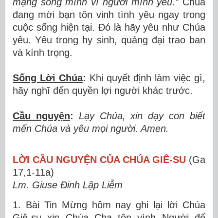
mạng sống mình vì người mình yêu.”
Chúa
đang mời bạn tôn vinh tình yêu ngay trong
cuộc sống hiện tại. Đó là hãy yêu như Chúa
yêu. Yêu trong hy sinh, quảng đại trao ban
và kính trọng.
Sống Lời Chúa
:
Khi quyết định làm việc gì,
hãy nghĩ đến quyền lợi người khác trước.
Cầu nguyện
:
Lạy Chúa, xin dạy con biết
mến Chúa và yêu mọi người. Amen.
LỜI CẦU NGUYỆN CỦA CHÚA GIÊ-SU
(Ga
17,1-11a)
Lm. Giuse Đinh Lập Liễm
1. Bài Tin Mừng hôm nay ghi lại lời Chúa
Giê-su xin Chúa Cha tôn vình Người để