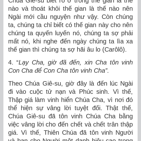
Chúa Giê-su biết rõ ở trong thế gian là thế
nào và thoát khỏi thế gian là thế nào nên
Ngài mới cầu nguyện như vậy. Còn chúng
ta, chúng ta chỉ biết có thế gian này cho nên
chúng ta quyến luyến nó, chúng ta sợ phải
mất nó, khi nghe đến ngày chúng ta lìa xa
thế gian thì chúng ta sợ hãi âu lo (Carôlô).
4. “
Lạy Cha, giờ đã đến, xin Cha tôn vinh
Con Cha để Con Cha tôn vinh Cha”.
Theo Chúa Giê-su, giờ đây là đến lúc Ngài
đi vào cuộc tử nạn và Phúc sinh. Vì thế,
Thập giá làm vinh hiển Chúa Cha, vì nơi đó
thể hiện sự vâng lời tuyệt đối. Thật thế,
Chúa Giê-su đã tôn vinh Chúa Cha bằng
việc vâng lời cho đến chết và chết trân thập
giá. Vì thế, Thiên Chúa đã tôn vinh Người
và ban cho Người một danh hiệu cao trọng