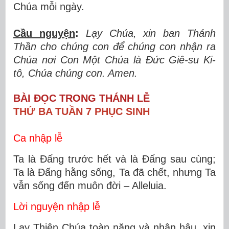
Ch
ú
a m
ỗ
i ngày.
Cầu nguy
ệ
n
:
L
ạ
y Ch
ú
a, xin ban Th
á
nh
Th
ầ
n cho ch
ú
ng con
để
ch
ú
ng con nh
ậ
n ra
Ch
ú
a n
ơ
i Con M
ộ
t Ch
ú
a l
à
Đứ
c Gi
ê
-su Ki-
t
ô
, Ch
ú
a chúng con. Amen.
BÀI ĐỌC TRONG THÁNH LỄ
THỨ BA TUẦN 7 PHỤC SINH
Ca nhập lễ
Ta là Đấng trước hết và là Đấng sau cùng;
Ta là Đấng hằng sống, Ta đã chết, nhưng Ta
vẫn sống đến muôn đời – Alleluia.
Lời nguyện nhập lễ
Lạy Thiên Chúa toàn năng và nhân hậu, xin