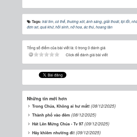
Tags:
trái tim
,
có thể
,
thương xót
,
ánh sáng
,
giải thoát
,
tội lỗi
,
nhâ
đơn sơ
,
quá khứ
,
hồi sinh
,
nở hoa
,
ác thú
,
hoang tàn
Tổng số điểm của bài viết là: 0 trong 0 đánh giá
Click để đánh giá bài viết
Những tin mới hơn
(08/12/2025)
Trong Chúa, Không ai hư mất!
(08/12/2025)
Thành phố vào đêm
(09/12/2025)
Hát Lên Mừng Chúa - Tv 97
(09/12/2025)
Hãy khiêm nhường đi!