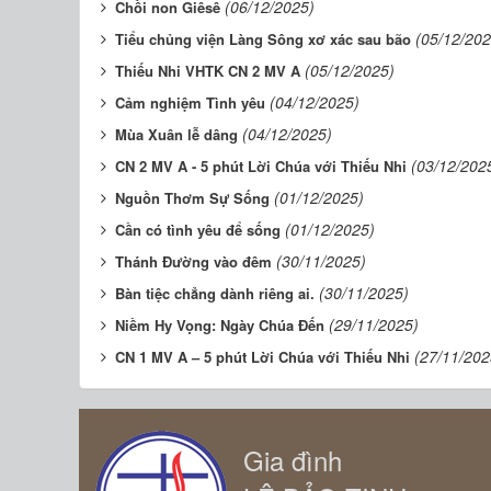
(06/12/2025)
Chồi non Giêsê
(05/12/202
Tiểu chủng viện Làng Sông xơ xác sau bão
(05/12/2025)
Thiếu Nhi VHTK CN 2 MV A
(04/12/2025)
Cảm nghiệm Tình yêu
(04/12/2025)
Mùa Xuân lễ dâng
(03/12/202
CN 2 MV A - 5 phút Lời Chúa với Thiếu Nhi
(01/12/2025)
Nguồn Thơm Sự Sống
(01/12/2025)
Cần có tình yêu để sống
(30/11/2025)
Thánh Đường vào đêm
(30/11/2025)
Bàn tiệc chẳng dành riêng ai.
(29/11/2025)
Niềm Hy Vọng: Ngày Chúa Đến
(27/11/202
CN 1 MV A – 5 phút Lời Chúa với Thiếu Nhi
Gia đình