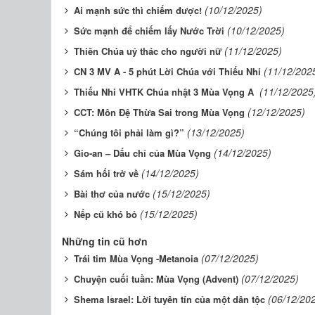
(10/12/2025)
Ai mạnh sức thì chiếm được!
(10/12/2025)
Sức mạnh để chiếm lấy Nước Trời
(11/12/2025)
Thiên Chúa uỷ thác cho người nữ
(11/12/202
CN 3 MV A - 5 phút Lời Chúa với Thiếu Nhi
(11/12/2025
Thiếu Nhi VHTK Chúa nhật 3 Mùa Vọng A ​​​​​​​
(12/12/2025)
CCT: Môn Đệ Thừa Sai trong Mùa Vọng
(13/12/2025)
“Chúng tôi phải làm gì?”
(14/12/2025)
Gio-an – Dấu chỉ của Mùa Vọng
(14/12/2025)
Sám hối trở về
(15/12/2025)
Bài thơ của nước
(15/12/2025)
Nếp cũ khó bỏ
Những tin cũ hơn
(07/12/2025)
Trái tim Mùa Vọng -Metanoia
(07/12/2025)
Chuyện cuối tuần: Mùa Vọng (Advent)
(06/12/20
Shema Israel: Lời tuyên tín của một dân tộc