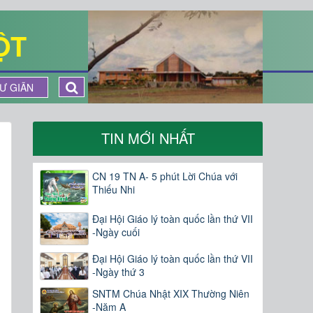
ỘT
Ư GIÃN
TIN MỚI NHẤT
CN 19 TN A- 5 phút Lời Chúa với
Thiếu Nhi
Đại Hội Giáo lý toàn quốc lần thứ VII
-Ngày cuối
Đại Hội Giáo lý toàn quốc lần thứ VII
-Ngày thứ 3
SNTM Chúa Nhật XIX Thường Niên
-Năm A