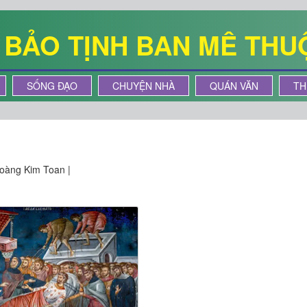
Ê BẢO TỊNH BAN MÊ THU
SỐNG ĐẠO
CHUYỆN NHÀ
QUÁN VĂN
TH
oàng Kim Toan |