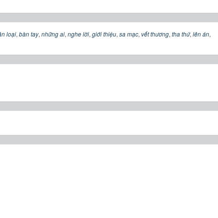
n loại
,
bàn tay
,
những ai
,
nghe lời
,
giới thiệu
,
sa mạc
,
vết thương
,
tha thứ
,
lên án
,