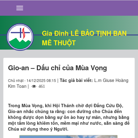
GIỚI THIỆU
TIN TỨC
SỐNG ĐẠO
Gia Đình LÊ BẢO TỊNH BAN
CHUYỆN NHÀ
MÊ THUỘT
QUÁN VĂN
THƯ GIÃN
Gio-an – Dấu chỉ của Mùa Vọng
|
Tác giả bài viết:
L.m Giuse Hoàng
Chủ nhật - 14/12/2025 08:15
Kim Toan |
461
Trong Mùa Vọng, khi Hội Thánh chờ đợi Đấng Cứu Độ,
Gio-an nhắc chúng ta rằng: con đường cho Chúa đến
không được dọn bằng sự ồn ào hay tự mãn, nhưng bằng
một tấm lòng khiêm tốn, mềm mại như nước, sẵn sàng để
Chúa sử dụng theo ý Người.