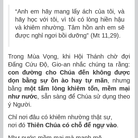
“Anh em hãy mang lấy ách của tôi, và
hãy học với tôi, vì tôi có lòng hiền hậu
và khiêm nhường. Tâm hồn anh em sẽ
được nghỉ ngơi bồi dưỡng” (Mt 11,29).
Trong Mùa Vọng, khi Hội Thánh chờ đợi
Đấng Cứu Độ, Gio-an nhắc chúng ta rằng:
con đường cho Chúa đến không được
dọn bằng sự ồn ào hay tự mãn
, nhưng
bằng
một tấm lòng khiêm tốn, mềm mại
như nước
, sẵn sàng để Chúa sử dụng theo
ý Người.
Chỉ nơi đâu có khiêm nhường thật sự,
nơi đó
Thiên Chúa có chỗ để ngự vào
.
Như nước mềm mại mà mạnh mẽ,