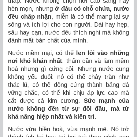
thấp. Nước không chọn nơi cao sang hay
hèn mọn, nhưng
ở đâu có chỗ chứa, nước
đều chấp nhận
, miễn là có thể mang lại sự
sống và ích lợi cho con người. Dài hay hẹp,
sâu hay cạn, nước đều thích nghi mà không
đánh mất bản chất của mình.
Nước mềm mại, có thể
len lỏi vào những
nơi khó khăn nhất
, thấm dần và làm mềm
hoá những gì cứng cỏi. Nhưng nước cũng
không yếu đuối: nó có thể chảy tràn như
thác lũ, có thể đông cứng thành băng đá
vững chắc, có thể khi chịu áp lực cao mà
cắt được cả kim cương.
Sức mạnh của
nước không đến từ sự đối đầu, mà từ
khả năng hiệp nhất và kiên trì
.
Nước vừa hiền hoà, vừa mạnh mẽ. Nó trở
thành ích lợi hay tai hại tuỳ theo cách con