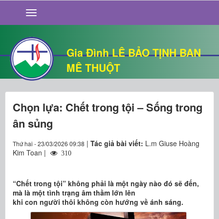
GIỚI THIỆU
TIN TỨC
SỐNG ĐẠO
Gia Đình LÊ BẢO TỊNH BAN
CHUYỆN NHÀ
MÊ THUỘT
QUÁN VĂN
THƯ GIÃN
Chọn lựa: Chết trong tội – Sống trong
ân sủng
|
Tác giả bài viết:
L.m Giuse Hoàng
Thứ hai - 23/03/2026 09:38
Kim Toan |
310
“Chết trong tội” không phải là một ngày nào đó sẽ đến,
mà là một tình trạng âm thầm lớn lên
khi con người thôi không còn hướng về ánh sáng.