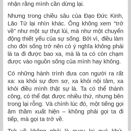
nhận rằng mình cần dừng lại.
Nhưng trong chiều sâu của
Đạo Đức Kinh
,
Lão Tử
lại nhìn khác. Ông không xem “trở
về” như một sự thụt lùi, mà như một
chuyển
động thiết yếu của sự sống
. Bởi vì, điều làm
cho đời sống trở nên có ý nghĩa không phải
là ta đi được bao xa, mà là
ta có còn chạm
được vào nguồn sống của mình hay không
.
Có những hành trình đưa con người ra rất
xa: xa khỏi sự đơn sơ, xa khỏi nội tâm, xa
khỏi điều mình thật sự là. Ta có thể thành
công, có thể đạt được nhiều thứ, nhưng bên
trong lại rỗng. Và chính lúc đó, một tiếng gọi
âm thầm xuất hiện – không phải gọi ta đi
tiếp, mà gọi ta
trở về
.
Trở về không phải là quay lại quá khứ.