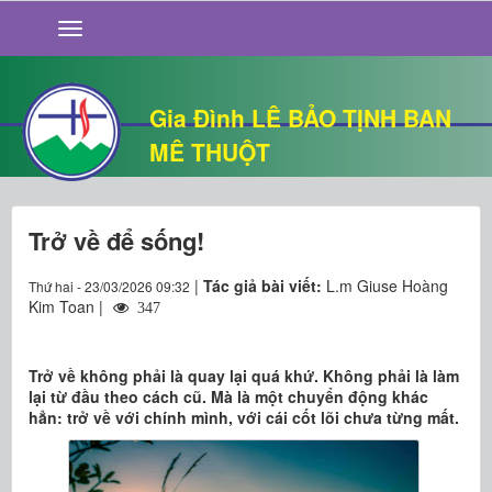
GIỚI THIỆU
TIN TỨC
SỐNG ĐẠO
Gia Đình LÊ BẢO TỊNH BAN
CHUYỆN NHÀ
MÊ THUỘT
QUÁN VĂN
THƯ GIÃN
Trở về để sống!
|
Tác giả bài viết:
L.m Giuse Hoàng
Thứ hai - 23/03/2026 09:32
Kim Toan |
347
Trở về không phải là quay lại quá khứ. Không phải là làm
lại từ đầu theo cách cũ. Mà là một chuyển động khác
hẳn: trở về với chính mình, với cái cốt lõi chưa từng mất.