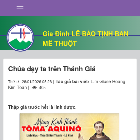
GIỚI THIỆU
TIN TỨC
SỐNG ĐẠO
Gia Đình LÊ BẢO TỊNH BAN
CHUYỆN NHÀ
MÊ THUỘT
QUÁN VĂN
THƯ GIÃN
Chúa dạy ta trên Thánh Giá
|
Tác giả bài viết:
L.m Giuse Hoàng
Thứ tư - 28/01/2026 05:28
Kim Toan |
403
Thập giá trước hết là linh dược.