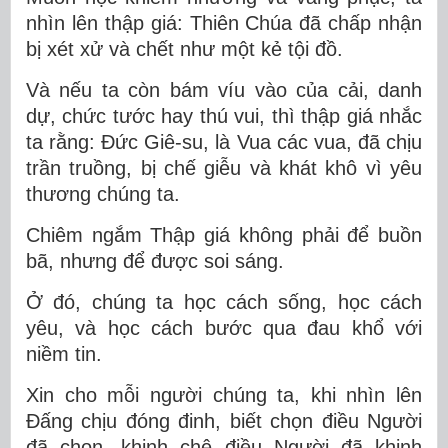
nhìn lên thập giá: Thiên Chúa đã chấp nhận
bị xét xử và chết như một kẻ tội đồ.
Và nếu ta còn bám víu vào của cải, danh
dự, chức tước hay thú vui, thì thập giá nhắc
ta rằng: Đức Giê-su, là Vua các vua, đã chịu
trần truồng, bị chế giễu và khát khô vì yêu
thương chúng ta.
Chiêm ngắm Thập giá không phải để buồn
bã, nhưng để
được soi sáng
.
Ở đó, chúng ta học cách sống, học cách
yêu, và học cách bước qua đau khổ với
niềm tin.
Xin cho mỗi người chúng ta, khi nhìn lên
Đấng chịu đóng đinh, biết chọn điều Người
đã chọn, khinh chê điều Người đã khinh