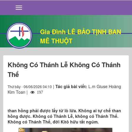
GIỚI THIỆU
TIN TỨC
SỐNG ĐẠO
Gia Đình LÊ BẢO TỊNH BAN
CHUYỆN NHÀ
MÊ THUỘT
QUÁN VĂN
THƯ GIÃN
Không Có Thánh Lễ Không Có Thánh
Thể
|
Tác giả bài viết:
L.m Giuse Hoàng
Thứ bảy - 06/06/2026 04:10
Kim Toan |
197
than hồng phải được lấy từ lò lửa. Không ai tự chế than
hồng được. Không có Thánh Lễ, không có Thánh Thể.
Không có Thánh Thể, đời Kitô hữu tắt ngúm.