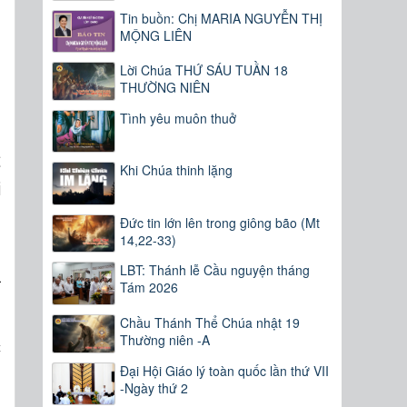
Tin buồn: Chị MARIA NGUYỄN THỊ
MỘNG LIÊN
Lời Chúa THỨ SÁU TUẦN 18
THƯỜNG NIÊN
Tình yêu muôn thuở
ể
Khi Chúa thinh lặng
i
Đức tin lớn lên trong giông bão (Mt
14,22-33)
LBT: Thánh lễ Cầu nguyện tháng
à
Tám 2026
.
,
Chầu Thánh Thể Chúa nhật 19
Thường niên -A
c
n
Đại Hội Giáo lý toàn quốc lần thứ VII
-Ngày thứ 2