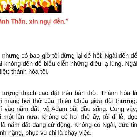
nh Thần, xin ngự đến.”
 nhưng có bao giờ tôi dừng lại để hỏi: Ngài đến đ
i không đến để biểu diễn những điều lạ lùng. Ngà
ệt: thánh hóa tôi.
h tượng thạch cao đặt trên bàn thờ. Thánh hóa l
ười mang hơi thở của Thiên Chúa giữa đời thường
hí vào nắm đất, và Ađam bắt đầu sống. Cũng vậy
một lần nữa. Không có hơi thở ấy, tôi đi lễ, đọ
ỉ là nắm đất đang cử động. Không có Ngài, đức ti
gánh nặng, phục vụ chỉ là chạy việc.