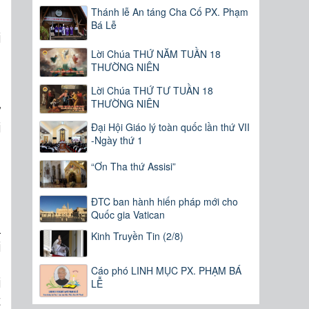
Thánh lễ An táng Cha Cố PX. Phạm
Bá Lễ
i
Lời Chúa THỨ NĂM TUẦN 18
g
THƯỜNG NIÊN
n
Lời Chúa THỨ TƯ TUẦN 18
,
THƯỜNG NIÊN
ừ
Đại Hội Giáo lý toàn quốc lần thứ VII
i
-Ngày thứ 1
,
“Ơn Tha thứ Assisi”
ĐTC ban hành hiến pháp mới cho
g
Quốc gia Vatican
a
Kinh Truyền Tin (2/8)
i
n
Cáo phó LINH MỤC PX. PHẠM BÁ
i
LỄ
t