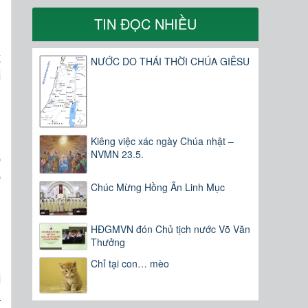
TIN ĐỌC NHIỀU
t
NƯỚC DO THÁI THỜI CHÚA GIÊSU
i
”
Kiêng việc xác ngày Chúa nhật –
NVMN 23.5.
o
o
Chúc Mừng Hồng Ân Linh Mục
,
HĐGMVN đón Chủ tịch nước Võ Văn
Thưởng
n
Chỉ tại con… mèo
i
ã