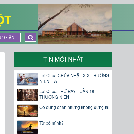
ỘT
Ư GIÃN
TIN MỚI NHẤT
Lời Chúa CHÚA NHẬT XIX THƯỜNG
NIÊN – A
Lời Chúa THỨ BẢY TUẦN 18
THƯỜNG NIÊN
Có dừng chân nhưng không đứng lại
Từ bỏ mình?