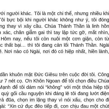
 với người khác. Tôi là một chi thể, nhưng nhiều kh
Tôi bực bội khi người khác không như ý, tôi đón
ờng thay vì xây cầu. Chúa Thánh Thần là linh hồ
xác, chân giẫm gai thì tay lập tức gỡ, mắt nhìn
 Hôm nay, nếu tôi còn nuôi một cơn giận, còn t
ác thất bại… thì tôi đang cản lối Thánh Thần. Ngà
. Nơi nào có Ngài, nơi đó có hiệp nhất, hiền lành
 dần khuôn mặt Đức Giêsu trên cuộc đời tôi. Côn
hư 7 nét cọ. Ơn Khôn Ngoan để tôi chọn điều Chú
nh để tôi dám nói “không” với một thỏa hiệp tộ
 quỳ gối cầu nguyện khi đáng lẽ tôi đang lướt điệ
trả đũa, chọn im lặng thay vì nói xấu, chọn cho đ
Ngài: “Xin cứ đục đẽo tiếp đi, con chịu đau một chú