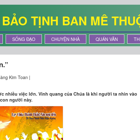
Ê BẢO TỊNH BAN MÊ THU
SỐNG ĐẠO
CHUYỆN NHÀ
QUÁN VĂN
TH
n.”
àng Kim Toan |
 nhiều việc lớn. Vinh quang của Chúa là khi người ta nhìn vào
 con người này.