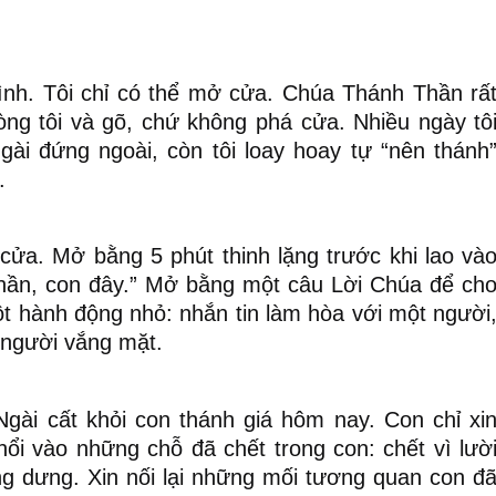
ình. Tôi chỉ có thể mở cửa. Chúa Thánh Thần rấ
òng tôi và gõ, chứ không phá cửa. Nhiều ngày tô
gài đứng ngoài, còn tôi loay hoay tự “nên thánh
.
cửa. Mở bằng 5 phút thinh lặng trước khi lao và
Thần, con đây.” Mở bằng một câu Lời Chúa để ch
t hành động nhỏ: nhắn tin làm hòa với một người
 người vắng mặt.
gài cất khỏi con thánh giá hôm nay. Con chỉ xi
hổi vào những chỗ đã chết trong con: chết vì lườ
ửng dưng. Xin nối lại những mối tương quan con đ