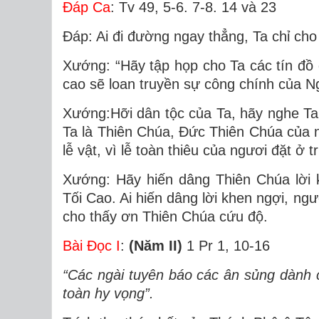
Ðáp Ca
: Tv 49, 5-6. 7-8. 14 và 23
Ðáp: Ai đi đường ngay thẳng, Ta chỉ ch
Xướng: “Hãy tập họp cho Ta các tín đồ đ
cao sẽ loan truyền sự công chính của N
Xướng:Hỡi dân tộc của Ta, hãy nghe Ta n
Ta là Thiên Chúa, Ðức Thiên Chúa của 
lễ vật, vì lễ toàn thiêu của ngươi đặt ở 
Xướng: Hãy hiến dâng Thiên Chúa lời 
Tối Cao. Ai hiến dâng lời khen ngợi, ngư
cho thấy ơn Thiên Chúa cứu độ.
Bài Ðọc I
:
(Năm II)
1 Pr 1, 10-16
“Các ngài tuyên báo các ân sủng dành 
toàn hy vọng”.