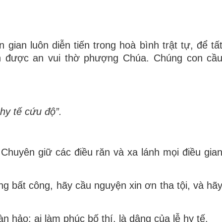
 gian luôn diễn tiến trong hoà bình trật tự, để tấ
h được an vui thờ phượng Chúa. Chúng con cầ
)
hy tế cứu độ”.
t. Chuyên giữ các điều răn và xa lánh mọi điều gia
g bất công, hãy cầu nguyện xin ơn tha tội, và hã
àn hảo; ai làm phúc bố thí, là dâng của lễ hy tế.