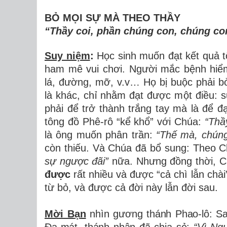
BỎ M
Ọ
I S
Ự
M
À THEO THẦY
“Thầy coi, ph
ầ
n ch
ú
ng con, ch
ú
ng co
Suy niệm
:
H
ọ
c sinh mu
ố
n
đạ
t k
ế
t qu
ả
t
ham m
ê
vui ch
ơ
i.
Ng
ườ
i m
ắ
c b
ệ
nh hi
ể
l
á
,
đườ
ng, m
ỡ
, v.v
…
H
ọ
b
ị
bu
ộ
c ph
ả
i b
l
à
kh
á
c, ch
ỉ
nh
ằ
m
đạ
t
đượ
c m
ộ
t
đ
i
ề
u: s
ph
ả
i
để
tr
ở
th
à
nh tr
ắ
ng tay m
à
l
à
để
đ
t
ô
ng
đồ
Ph
ê
-r
ô
“
k
ể
kh
ổ
”
v
ớ
i Ch
ú
a:
“Th
ầ
l
à
ô
ng mu
ố
n ph
â
n tr
ầ
n:
“Th
ế
m
à
, ch
ú
n
c
ò
n thi
ế
u. V
à
Ch
ú
a
đ
ã
b
ổ
sung: Theo C
s
ự
ng
ượ
c
đ
ã
i
”
n
ữ
a. Nh
ư
ng
đồ
ng th
ờ
i, 
đượ
c
r
ấ
t nhi
ề
u v
à
đượ
c
“
c
ả
ch
ì
l
ẫ
n ch
à
i
t
ừ
b
ỏ
, v
à
đượ
c c
ả
đờ
i n
à
y l
ẫ
n đời sau.
Mời B
ạ
n
nhìn g
ươ
ng th
á
nh Phao-l
ô
: S