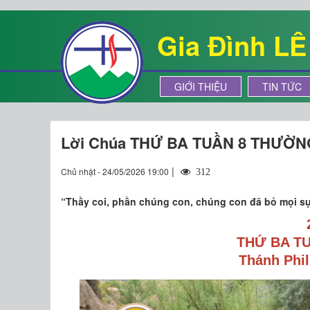
Gia Đình L
GIỚI THIỆU
TIN TỨC
Lời Chúa THỨ BA TUẦN 8 THƯỜN
|
Chủ nhật - 24/05/2026 19:00
312
“Thầy coi, phần chúng con, chúng con đã bỏ mọi sự
THỨ BA T
Thánh Phil