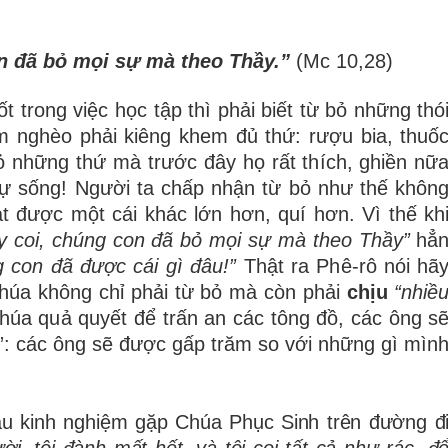
n đã b
ỏ
m
ọ
i s
ự
m
à
theo Th
ầ
y.
”
(Mc 10,28)
ố
t trong vi
ệ
c h
ọ
c t
ậ
p th
ì
ph
ả
i bi
ế
t t
ừ
b
ỏ
nh
ữ
ng th
ó
m ngh
è
o ph
ả
i ki
ê
ng khem
đủ
th
ứ
: r
ượ
u bia, thu
ố
ỏ
nh
ữ
ng th
ứ
m
à
tr
ướ
c
đ
â
y h
ọ
r
ấ
t th
í
ch, ghi
ề
n n
ữ
ự
s
ố
ng!
Ng
ườ
i ta ch
ấ
p nh
ậ
n t
ừ
b
ỏ
nh
ư
th
ế
kh
ô
n
ạ
t
đượ
c m
ộ
t c
á
i kh
á
c l
ớ
n h
ơ
n, qu
í
h
ơ
n. V
ì
th
ế
kh
y coi, chúng con
đ
ã
b
ỏ
m
ọ
i s
ự
m
à
theo Th
ầ
y
”
h
ẳ
g con
đ
ã
đượ
c c
á
i g
ì
đ
â
u!
”
Th
ậ
t ra Ph
ê
-r
ô
n
ó
i h
ã
h
ú
a kh
ô
ng ch
ỉ
ph
ả
i t
ừ
b
ỏ
m
à
c
ò
n ph
ả
i
ch
ị
u
“nhi
ề
Ch
ú
a qu
ả
quy
ế
t
để
tr
ấ
n an c
á
c t
ô
ng
đồ
, c
á
c
ô
ng s
”
: c
á
c
ô
ng s
ẽ
đượ
c g
ấ
p tr
ă
m so v
ớ
i nh
ữ
ng g
ì
m
ì
n
au kinh nghi
ệ
m g
ặ
p Ch
ú
a Ph
ụ
c Sinh tr
ê
n
đườ
ng
đ