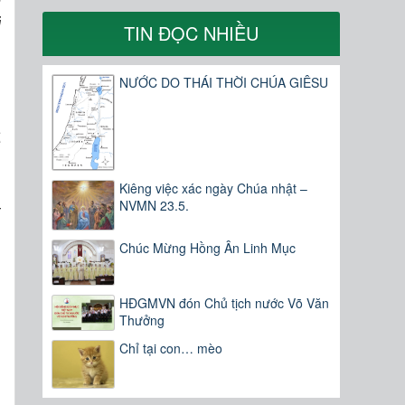
ể
i
TIN ĐỌC NHIỀU
NƯỚC DO THÁI THỜI CHÚA GIÊSU
ể
Kiêng việc xác ngày Chúa nhật –
NVMN 23.5.
t
Chúc Mừng Hồng Ân Linh Mục
HĐGMVN đón Chủ tịch nước Võ Văn
Thưởng
Chỉ tại con… mèo
ì