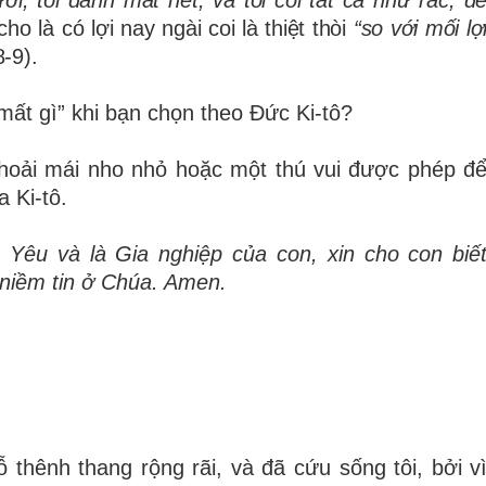
ườ
i, t
ô
i
đ
à
nh m
ấ
t h
ế
t, v
à
t
ô
i coi t
ấ
t c
ả
nh
ư
r
á
c,
đ
 cho l
à
c
ó
l
ợ
i nay ng
à
i coi l
à
thi
ệ
t th
ò
i
“so v
ớ
i m
ố
i l
ợ
8-9).
m
ấ
t g
ì”
khi b
ạ
n ch
ọ
n theo
Đứ
c Ki-tô?
ho
ả
i m
á
i nho nh
ỏ
ho
ặ
c m
ộ
t th
ú
vui
đượ
c ph
é
p
đ
a Ki-tô.
 Y
ê
u v
à
l
à
Gia nghi
ệ
p c
ủ
a con, xin cho con bi
ế
ni
ề
m tin
ở
Chúa. Amen.
 thênh thang rộng rãi, và đã cứu sống tôi, bởi v