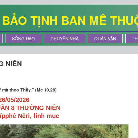
Ê BẢO TỊNH BAN MÊ THU
SỐNG ĐẠO
CHUYỆN NHÀ
QUÁN VĂN
TH
G NIÊN
 mà theo Thầy.” (Mc 10,28)
26/05/2026
UẦN 8 THƯỜNG NIÊN
ípphê Nêri, linh mục