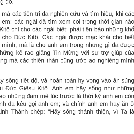
g đồ.
à các tiên tri đã nghiên cứu và tìm hiểu, khi cá
 em: các ngài đã tìm xem coi trong thời gian nà
tô chỉ cho các ngài biết: phải tiên báo những kh
 cho Ðức Kitô. Các ngài được mạc khải cho biế
h mình, mà là cho anh em trong những gì đã đượ
những kẻ rao giảng Tin Mừng với sự trợ giúp củ
ấng mà các thiên thần cũng ước ao nghiêng mìn
hãy sống tiết độ, và hoàn toàn hy vọng vào ân sủn
ải Ðức Giêsu Kitô. Anh em hãy sống như nhữn
heo những đam mê lúc trước là thời kỳ anh em cò
h đã kêu gọi anh em; và chính anh em hãy ăn 
Kinh Thánh chép: “Hãy sống thánh thiện, vì Ta l