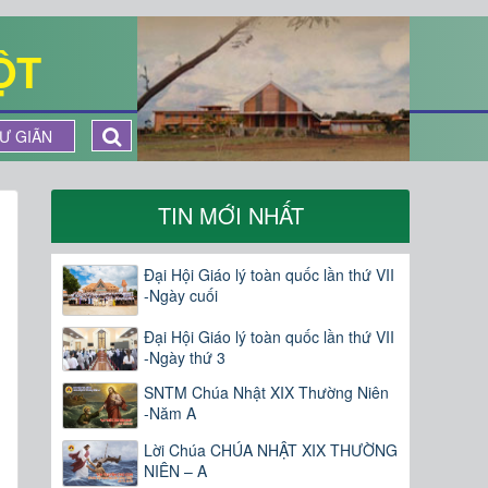
ỘT
Ư GIÃN
TIN MỚI NHẤT
Đại Hội Giáo lý toàn quốc lần thứ VII
-Ngày cuối
Đại Hội Giáo lý toàn quốc lần thứ VII
-Ngày thứ 3
SNTM Chúa Nhật XIX Thường Niên
-Năm A
Lời Chúa CHÚA NHẬT XIX THƯỜNG
NIÊN – A