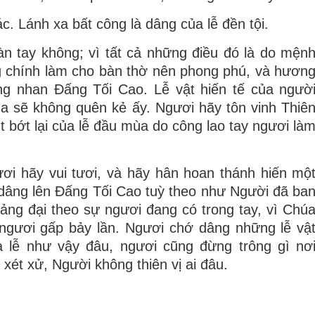
c. Lánh xa bất công là dâng của lễ đền tội.
n tay không; vì tất cả những điều đó là do mện
g chính làm cho bàn thờ nên phong phú, và hươn
g nhan Ðấng Tối Cao. Lễ vật hiến tế của ngườ
a sẽ không quên kẻ ấy. Ngươi hãy tôn vinh Thiê
 bớt lại của lễ đầu mùa do công lao tay ngươi là
ươi hãy vui tươi, và hãy hân hoan thánh hiến mộ
dâng lên Ðấng Tối Cao tuỳ theo như Người đã ba
ảng đại theo sự ngươi đang có trong tay, vì Chú
 ngươi gấp bảy lần. Ngươi chớ dâng những lễ vậ
 lễ như vậy đâu, ngươi cũng đừng trông gì nơ
xét xử, Người không thiên vị ai đâu.