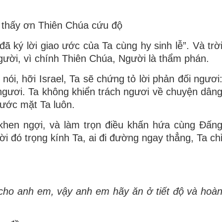
o thấy ơn Thiên Chúa cứu độ
ã ký lời giao ước của Ta cùng hy sinh lễ”. Và trờ
gười, vì chính Thiên Chúa, Người là thẩm phán.
ói, hỡi Israel, Ta sẽ chứng tỏ lời phản đối ngươi
ngươi. Ta không khiển trách ngươi về chuyện dân
trước mặt Ta luôn.
khen ngợi, và làm trọn điều khấn hứa cùng Ðấn
ời đó trọng kính Ta, ai đi đường ngay thẳng, Ta ch
cho anh em, vậy anh em hãy ăn ở tiết độ và hoà