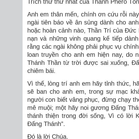
Trích thư thứ nhất của Thánh Phêrô Tôn
Anh em thân mến, chính ơn cứu rỗi này m
ngài tiên báo về ân sủng dành cho anh
hoặc hoàn cảnh nào, Thần Trí của Ðức Ki
nạn và những vinh quang kế tiếp dành
rằng các ngài không phải phục vụ chín
loan truyền cho anh em hiện nay, do 
Thánh Thần từ trời được sai xuống, Ð
chiêm bái.
Vì thế, lòng trí anh em hãy tỉnh thức, 
sẽ ban cho anh em, trong sự mạc kh
người con biết vâng phục, đừng chạy t
mê muội; một hãy noi gương Ðấng Thán
thánh thiện trong đời sống, Vì có lời 
Ðấng Thánh”.
Ðó là lời Chúa.