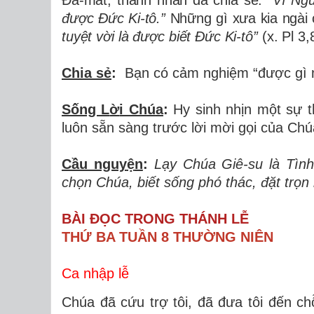
Đ
a-m
á
t, th
á
nh nh
â
n
đ
ã
chia s
ẻ
:
“Vì Ng
đượ
c
Đứ
c Ki-t
ô
.
”
Nh
ữ
ng g
ì
x
ư
a kia ng
à
i
tuy
ệ
t v
ờ
i l
à
đượ
c bi
ế
t
Đứ
c Ki-t
ô”
(x. Pl 3,
Chia sẻ
:
B
ạ
n c
ó
c
ả
m nghi
ệ
m
“
đượ
c g
ì
Sống L
ờ
i Ch
ú
a
:
Hy sinh nh
ị
n m
ộ
t s
ự
t
lu
ô
n s
ẵ
n s
à
ng tr
ướ
c l
ờ
i m
ờ
i g
ọ
i c
ủ
a Ch
ú
Cầu nguy
ệ
n
:
L
ạ
y Ch
ú
a Gi
ê
-su l
à
T
ì
nh
ch
ọ
n Ch
ú
a, bi
ế
t s
ố
ng ph
ó
th
á
c,
đặ
t tr
ọ
n 
BÀI ĐỌC TRONG THÁNH LỄ
THỨ BA TUẦN 8 THƯỜNG NIÊN
Ca nhập lễ
Chúa đã cứu trợ tôi, đã đưa tôi đến chỗ