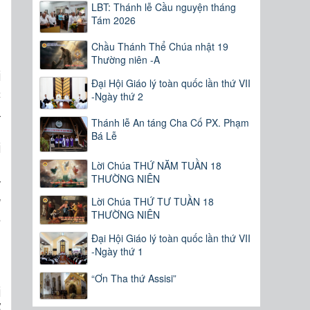
LBT: Thánh lễ Cầu nguyện tháng
Tám 2026
Chầu Thánh Thể Chúa nhật 19
Thường niên -A
i
Đại Hội Giáo lý toàn quốc lần thứ VII
c
-Ngày thứ 2
a
Thánh lễ An táng Cha Cố PX. Phạm
g
Bá Lễ
i
Lời Chúa THỨ NĂM TUẦN 18
n
THƯỜNG NIÊN
y
u
Lời Chúa THỨ TƯ TUẦN 18
THƯỜNG NIÊN
ẽ
h
Đại Hội Giáo lý toàn quốc lần thứ VII
-Ngày thứ 1
“Ơn Tha thứ Assisi”
i