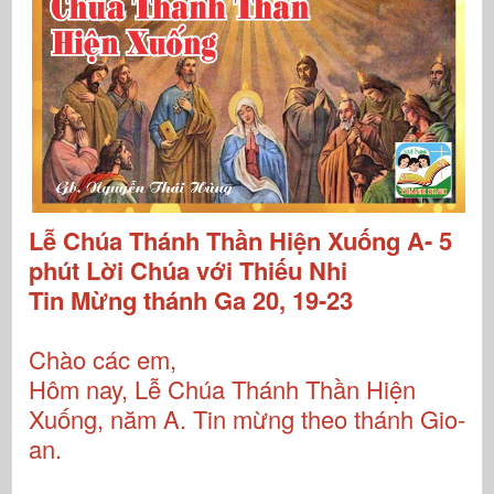
Lễ Chúa Thánh Thần Hiện Xuống A- 5
phút Lời Chúa với Thiếu Nhi
Tin Mừng thánh Ga 20, 19-23
Chào các em,
Hôm nay, Lễ Chúa Thánh Thần Hiện
Xuống, năm A. Tin mừng theo thánh Gio-
an.