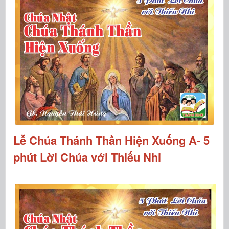
Lễ Chúa Thánh Thần Hiện Xuống A- 5
phút Lời Chúa với Thiếu Nhi