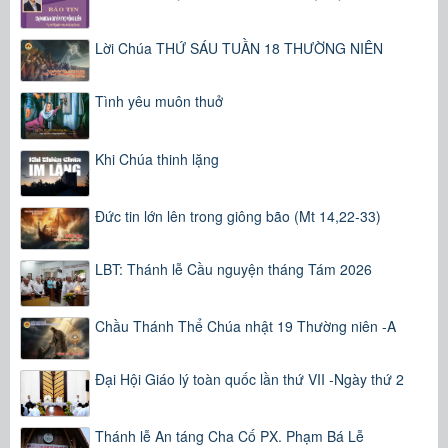
Lời Chúa THỨ SÁU TUẦN 18 THƯỜNG NIÊN
Tình yêu muôn thuở
Khi Chúa thinh lặng
Đức tin lớn lên trong giông bão (Mt 14,22-33)
LBT: Thánh lễ Cầu nguyện tháng Tám 2026
Chầu Thánh Thể Chúa nhật 19 Thường niên -A
Đại Hội Giáo lý toàn quốc lần thứ VII -Ngày thứ 2
Thánh lễ An táng Cha Cố PX. Phạm Bá Lễ