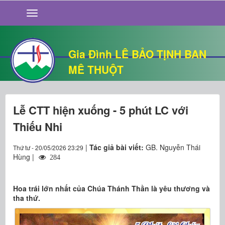
GIỚI THIỆU
TIN TỨC
SỐNG ĐẠO
Gia Đình LÊ BẢO TỊNH BAN
CHUYỆN NHÀ
MÊ THUỘT
QUÁN VĂN
THƯ GIÃN
Lễ CTT hiện xuống - 5 phút LC với
Thiếu Nhi
|
Tác giả bài viết:
GB. Nguyễn Thái
Thứ tư - 20/05/2026 23:29
Hùng |
284
Hoa trái lớn nhất của Chúa Thánh Thần là yêu thương và
tha thứ.