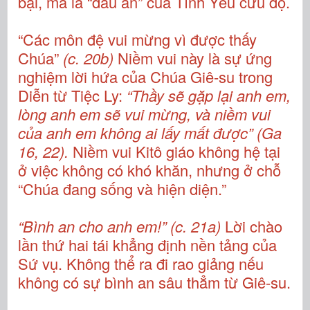
bại, mà là “dấu ấn” của Tình Yêu cứu độ.
“Các môn đệ vui mừng vì được thấy
Chúa”
(c. 20b)
Niềm vui này là sự ứng
nghiệm lời hứa của Chúa Giê-su trong
Diễn từ Tiệc Ly:
“Thầy sẽ gặp lại anh em,
lòng anh em sẽ vui mừng, và niềm vui
của anh em không ai lấy mất được” (Ga
16, 22).
Niềm vui Kitô giáo không hệ tại
ở việc không có khó khăn, nhưng ở chỗ
“Chúa đang sống và hiện diện.”
“Bình an cho anh em!” (c. 21a)
Lời chào
lần thứ hai tái khẳng định nền tảng của
Sứ vụ. Không thể ra đi rao giảng nếu
không có sự bình an sâu thẳm từ Giê-su.