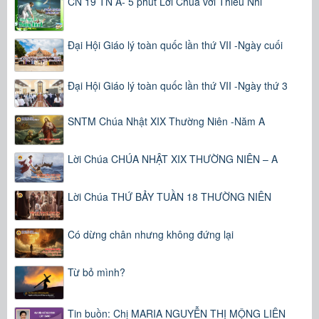
CN 19 TN A- 5 phút Lời Chúa với Thiếu Nhi
Đại Hội Giáo lý toàn quốc lần thứ VII -Ngày cuối
Đại Hội Giáo lý toàn quốc lần thứ VII -Ngày thứ 3
SNTM Chúa Nhật XIX Thường Niên -Năm A
Lời Chúa CHÚA NHẬT XIX THƯỜNG NIÊN – A
Lời Chúa THỨ BẢY TUẦN 18 THƯỜNG NIÊN
Có dừng chân nhưng không đứng lại
Từ bỏ mình?
Tin buồn: Chị MARIA NGUYỄN THỊ MỘNG LIÊN