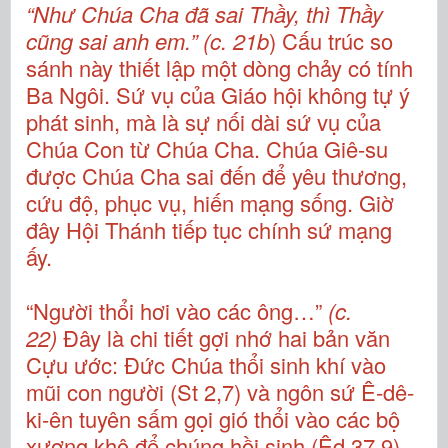
“Như Chúa Cha đã sai Thầy, thì Thầy
cũng sai anh em.” (c. 21b
) Cấu trúc so
sánh này thiết lập một dòng chảy có tính
Ba Ngôi. Sứ vụ của Giáo hội không tự ý
phát sinh, mà là sự nối dài sứ vụ của
Chúa Con từ Chúa Cha. Chúa Giê-su
được Chúa Cha sai đến để yêu thương,
cứu độ, phục vụ, hiến mạng sống. Giờ
đây Hội Thánh tiếp tục chính sứ mạng
ấy.
“Người thổi hơi vào các ông…”
(c.
22)
Đây là chi tiết gợi nhớ hai bản văn
Cựu ước: Đức Chúa thổi sinh khí vào
mũi con người (St 2,7) và ngôn sứ Ê-dê-
ki-ên tuyên sấm gọi gió thổi vào các bộ
xương khô để chúng hồi sinh (Êd 37,9).