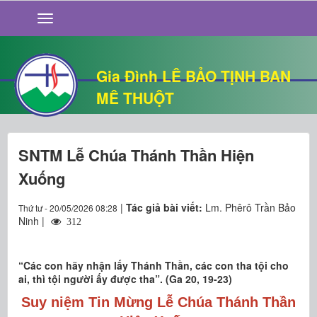
GIỚI THIỆU
TIN TỨC
SỐNG ĐẠO
Gia Đình LÊ BẢO TỊNH BAN
CHUYỆN NHÀ
MÊ THUỘT
QUÁN VĂN
THƯ GIÃN
SNTM Lễ Chúa Thánh Thần Hiện
Xuống
|
Tác giả bài viết:
Lm. Phêrô Trần Bảo
Thứ tư - 20/05/2026 08:28
Ninh |
312
“Các con hãy nhận lấy Thánh Thần, các con tha tội cho
ai, thì tội người ấy được tha”. (Ga 20, 19-23)
Suy niệm Tin Mừng Lễ Chúa Thánh Thần