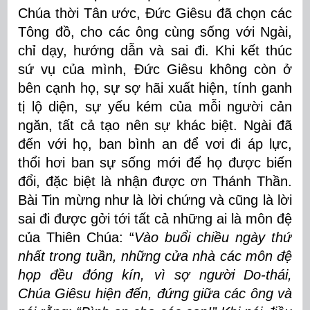
Chúa thời Tân ước, Đức Giêsu đã chọn các
Tông đồ, cho các ông cùng sống với Ngài,
chỉ dạy, hướng dẫn và sai đi. Khi kết thúc
sứ vụ của mình, Đức Giêsu không còn ở
bên cạnh họ, sự sợ hãi xuất hiện, tính ganh
tị lộ diện, sự yếu kém của mỗi người cản
ngăn, tất cả tạo nên sự khác biệt. Ngài đã
đến với họ, ban bình an để vơi đi áp lực,
thổi hơi ban sự sống mới để họ được biến
đổi, đặc biệt là nhận được ơn Thánh Thần.
Bài Tin mừng như là lời chứng và cũng là lời
sai đi được gởi tới tất cả những ai là môn đệ
của Thiên Chúa: “
Vào buổi chiều ngày thứ
nhất trong tuần, những cửa nhà các môn đệ
họp đều đóng kín, vì sợ người Do-thái,
Chúa Giêsu hiện đến, đứng giữa các ông và