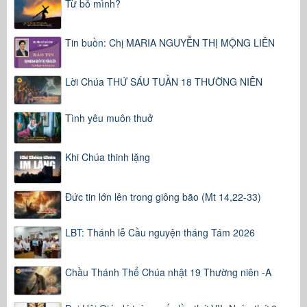
Từ bỏ mình?
Tin buồn: Chị MARIA NGUYỄN THỊ MỘNG LIÊN
Lời Chúa THỨ SÁU TUẦN 18 THƯỜNG NIÊN
Tình yêu muôn thuở
Khi Chúa thinh lặng
Đức tin lớn lên trong giông bão (Mt 14,22-33)
LBT: Thánh lễ Cầu nguyện tháng Tám 2026
Chầu Thánh Thể Chúa nhật 19 Thường niên -A