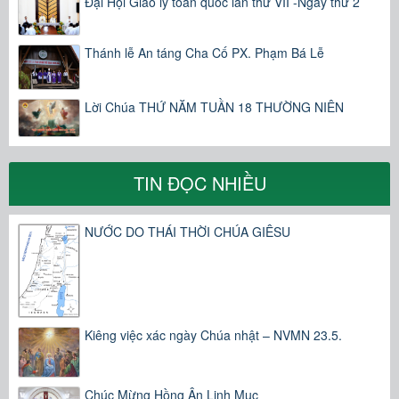
Đại Hội Giáo lý toàn quốc lần thứ VII -Ngày thứ 2
Thánh lễ An táng Cha Cố PX. Phạm Bá Lễ
Lời Chúa THỨ NĂM TUẦN 18 THƯỜNG NIÊN
TIN ĐỌC NHIỀU
NƯỚC DO THÁI THỜI CHÚA GIÊSU
Kiêng việc xác ngày Chúa nhật – NVMN 23.5.
Chúc Mừng Hồng Ân Linh Mục