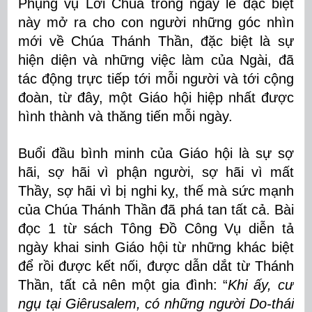
Phụng vụ Lời Chúa trong ngày lễ đặc biệt
này mở ra cho con người những góc nhìn
mới về Chúa Thánh Thần, đặc biệt là sự
hiện diện và những việc làm của Ngài, đã
tác động trực tiếp tới mỗi người và tới cộng
đoàn, từ đây, một Giáo hội hiệp nhất được
hình thành và thăng tiến mỗi ngày.
Buổi đầu bình minh của Giáo hội là sự sợ
hãi, sợ hãi vì phận người, sợ hãi vì mất
Thầy, sợ hãi vì bị nghi kỵ, thế mà sức mạnh
của Chúa Thánh Thần đã phá tan tất cả. Bài
đọc 1 từ sách Tông Đồ Công Vụ diễn tả
ngày khai sinh Giáo hội từ những khác biệt
để rồi được kết nối, được dẫn dắt từ Thánh
Thần, tất cả nên một gia đình: “
Khi ấy, cư
ngụ tại Giêrusalem, có những người Do-thái