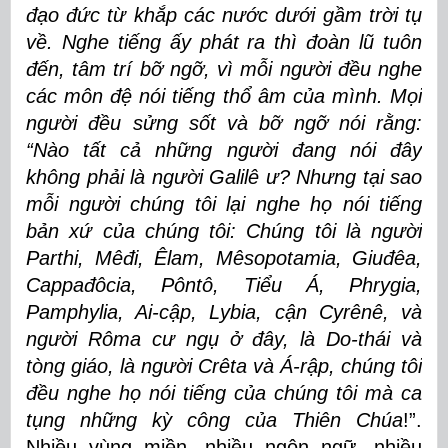
đạo đức từ khắp các nước dưới gầm trời tụ
về. Nghe tiếng ấy phát ra thì đoàn lũ tuôn
đến, tâm trí bỡ ngỡ, vì mỗi người đều nghe
các môn đệ nói tiếng thổ âm của mình. Mọi
người đều sửng sốt và bỡ ngỡ nói rằng:
“Nào tất cả những người đang nói đây
không phải là người Galilê ư? Nhưng tại sao
mỗi người chúng tôi lại nghe họ nói tiếng
bản xứ của chúng tôi: Chúng tôi là người
Parthi, Mêđi, Êlam, Mêsopotamia, Giuđêa,
Cappađôcia, Pôntô, Tiểu Á, Phrygia,
Pamphylia, Ai-cập, Lybia, cận Cyrênê, và
người Rôma cư ngụ ở đây, là Do-thái và
tòng giáo, là người Crêta và Á-rập, chúng tôi
đều nghe họ nói tiếng của chúng tôi mà ca
tụng những kỳ công của Thiên Chúa
!”.
Nhiều vùng miền, nhiều ngôn ngữ, nhiều