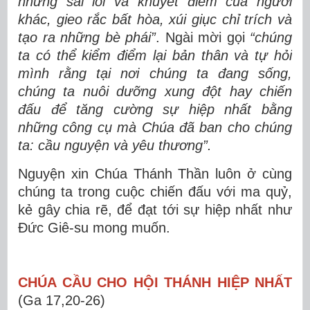
những sai lỗi và khuyết điểm của người
khác, gieo rắc bất hòa, xúi giục chỉ trích và
tạo ra những bè phái”
. Ngài mời gọi
“chúng
ta có thể kiểm điểm lại bản thân và tự hỏi
mình rằng tại nơi chúng ta đang sống,
chúng ta nuôi dưỡng xung đột hay chiến
đấu để tăng cường sự hiệp nhất bằng
những công cụ mà Chúa đã ban cho chúng
ta: cầu nguyện và yêu thương”.
Nguyện xin Chúa Thánh Thần luôn ở cùng
chúng ta trong cuộc chiến đấu với ma quỷ,
kẻ gây chia rẽ, để đạt tới sự hiệp nhất như
Đức Giê-su mong muốn.
CHÚA CẦU CHO HỘI THÁNH HIỆP NHẤT
(Ga 17,20-26)