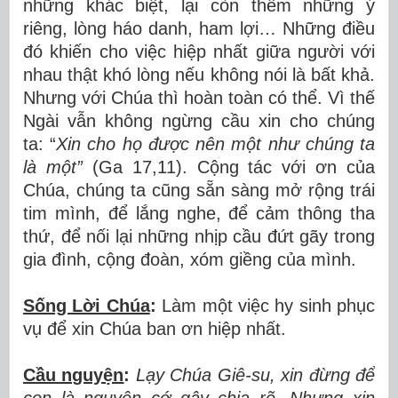
những khác biệt, lại còn thêm những ý
riêng, lòng háo danh, ham lợi… Những điều
đó khiến cho việc hiệp nhất giữa người với
nhau thật khó lòng nếu không nói là bất khả.
Nhưng với Chúa thì hoàn toàn có thể. Vì thế
Ngài vẫn không ngừng cầu xin cho chúng
ta: “
Xin cho họ được nên một như chúng ta
là một”
(Ga 17,11). Cộng tác với ơn của
Chúa, chúng ta cũng sẵn sàng mở rộng trái
tim mình, để lắng nghe, để cảm thông tha
thứ, để nối lại những nhịp cầu đứt gãy trong
gia đình, cộng đoàn, xóm giềng của mình.
Sống Lời Chúa
:
Làm một việc hy sinh phục
vụ để xin Chúa ban ơn hiệp nhất.
Cầu nguyện
:
Lạy Chúa Giê-su, xin đừng để
con là nguyên cớ gây chia rẽ. Nhưng xin