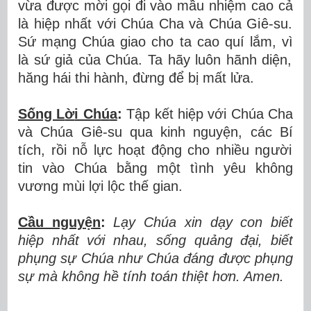
v
ừ
a
đượ
c m
ờ
i g
ọ
i
đ
i v
à
o m
ầ
u nhi
ệ
m cao c
ả
l
à
hi
ệ
p nh
ấ
t v
ớ
i Ch
ú
a Cha v
à
Ch
ú
a Gi
ê
-su.
S
ứ
m
ạ
ng Ch
ú
a giao cho ta cao qu
í
l
ắ
m, v
ì
l
à
s
ứ
gi
ả
c
ủ
a Ch
ú
a. Ta h
ã
y lu
ô
n h
ã
nh di
ệ
n,
h
ă
ng h
á
i thi h
à
nh,
đừ
ng
để
b
ị
m
ấ
t lửa.
Sống L
ờ
i Ch
ú
a
:
T
ậ
p k
ế
t hi
ệ
p v
ớ
i Ch
ú
a Cha
v
à
Chúa Giê-su qua kinh nguy
ệ
n, c
á
c B
í
t
í
ch, r
ồ
i n
ỗ
l
ự
c ho
ạ
t
độ
ng cho nhi
ề
u ng
ườ
i
tin v
à
o Ch
ú
a b
ằ
ng m
ộ
t t
ì
nh y
ê
u kh
ô
ng
v
ươ
ng m
ù
i l
ợ
i l
ộ
c thế gian.
Cầu nguy
ệ
n
:
L
ạ
y Ch
ú
a xin d
ạ
y con bi
ế
t
hi
ệ
p nh
ấ
t v
ớ
i nhau, s
ố
ng qu
ả
ng
đạ
i, bi
ế
t
ph
ụ
ng s
ự
Ch
ú
a nh
ư
Ch
ú
a
đ
á
ng
đượ
c ph
ụ
ng
s
ự
m
à
kh
ô
ng h
ề
t
í
nh to
á
n thi
ệ
t hơn. Amen.