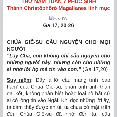
THỨ NĂM TUẦN 7 PHỤC SINH
Thánh Christôphôrô Magallanes linh mục
Ga 17, 20-26
CHÚA GIÊ-SU CẦU NGUY
Ệ
N CHO M
ỌI
NGƯỜI
“Lạ
y Cha, con kh
ô
ng ch
ỉ
c
ầ
u nguy
ệ
n cho
nh
ữ
ng ng
ườ
i n
à
y, nh
ư
ng c
ò
n cho nh
ữ
ng
ai nh
ờ
l
ờ
i h
ọ
m
à
tin v
à
o con.
”
(Ga 17,20)
Suy niệm
:
Đ
â
y l
à
l
ờ
i c
ầ
u mang t
í
nh
‘
bao
hàm
’
c
ủ
a Ch
ú
a Gi
ê
-su, ph
ả
n
á
nh tinh th
ầ
n
đạ
i k
ế
t, kh
ô
ng ph
â
n bi
ệ
t ho
ặ
c lo
ạ
i b
ỏ
b
ấ
t c
ứ
ai c
ó
lòng tin vào Ngài. Khi
đọ
c nh
ữ
ng l
ờ
i
ấ
y,
ta c
ả
m th
ấ
y
đượ
c an
ủ
i, ta ch
ư
a c
ó
m
ặ
t tr
ê
n
đờ
i, Ch
ú
a Gi
ê
-su
đ
ã
nh
ớ
đế
n ta, c
ầ
u