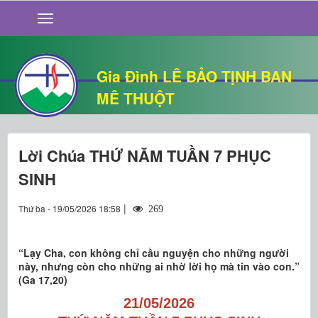
GIỚI THIỆU
TIN TỨC
SỐNG ĐẠO
Gia Đình LÊ BẢO TỊNH BAN
CHUYỆN NHÀ
MÊ THUỘT
QUÁN VĂN
THƯ GIÃN
Lời Chúa THỨ NĂM TUẦN 7 PHỤC
SINH
|
Thứ ba - 19/05/2026 18:58
269
“Lạy Cha, con không chỉ cầu nguyện cho những người
này, nhưng còn cho những ai nhờ lời họ mà tin vào con.”
(Ga 17,20)
21/05/2026