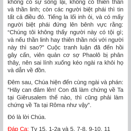
không có sự sống lại, không có thiên thần
và thần linh; còn các người biệt phái thì tin
tất cả điều đó. Tiếng la lối inh ỏi, và có mấy
người biệt phái đứng lên bênh vực rằng:
“Chúng tôi không thấy người này có tội gì;
và nếu thần linh hay thiên thần nói với người
này thì sao?” Cuộc tranh luận đã đến hồi
gây cấn, viên quản cơ sợ Phaolô bị phân
thây, nên sai lính xuống kéo ngài ra khỏi họ
và dẫn về đồn.
Ðêm sau, Chúa hiện đến cùng ngài và phán:
“Hãy can đảm lên! Con đã làm chứng về Ta
tại Giêrusalem thế nào, thì cũng phải làm
chứng về Ta tại Rôma như vậy”.
Ðó là lời Chúa.
Ðáp Ca:
Tv 15, 1-2a và 5. 7-8. 9-10. 11