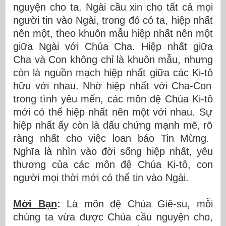
nguy
ệ
n cho ta. Ng
à
i c
ầ
u xin cho t
ấ
t c
ả
m
ọ
i
ng
ườ
i tin v
à
o Ng
à
i, trong
đ
ó
c
ó
ta, hi
ệ
p nh
ấ
t
n
ê
n m
ộ
t, theo khu
ô
n m
ẫ
u hi
ệ
p nh
ấ
t n
ê
n m
ộ
t
gi
ữ
a Ngài v
ớ
i Ch
ú
a Cha. Hi
ệ
p nh
ấ
t gi
ữ
a
Cha v
à
Con kh
ô
ng ch
ỉ
l
à
khu
ô
n m
ẫ
u, nh
ư
ng
c
ò
n l
à
ngu
ồ
n m
ạ
ch hi
ệ
p nh
ấ
t gi
ữ
a c
á
c Ki-t
ô
h
ữ
u v
ớ
i nhau. Nh
ờ
hi
ệ
p nh
ấ
t v
ớ
i Cha-Con
trong t
ì
nh y
ê
u m
ế
n, c
á
c m
ô
n
đệ
Ch
ú
a Ki-t
ô
m
ớ
i c
ó
th
ể
hi
ệ
p nh
ấ
t n
ê
n m
ộ
t v
ớ
i nhau. S
ự
hi
ệ
p nh
ấ
t
ấ
y còn là d
ấ
u ch
ứ
ng m
ạ
nh m
ẽ
, r
õ
r
à
ng nh
ấ
t cho vi
ệ
c loan b
á
o Tin M
ừ
ng.
Ngh
ĩ
a l
à
nh
ì
n v
à
o
đờ
i s
ố
ng hi
ệ
p nh
ấ
t, y
ê
u
th
ươ
ng c
ủ
a c
á
c m
ô
n
đệ
Ch
ú
a Ki-t
ô
, con
ng
ườ
i m
ọ
i th
ờ
i m
ớ
i c
ó
th
ể
tin v
à
o Ngài.
Mời B
ạ
n
:
Là môn
đệ
Ch
ú
a Gi
ê
-su, m
ỗ
i
ch
ú
ng ta v
ừ
a
đượ
c Ch
ú
a c
ầ
u nguy
ệ
n cho,