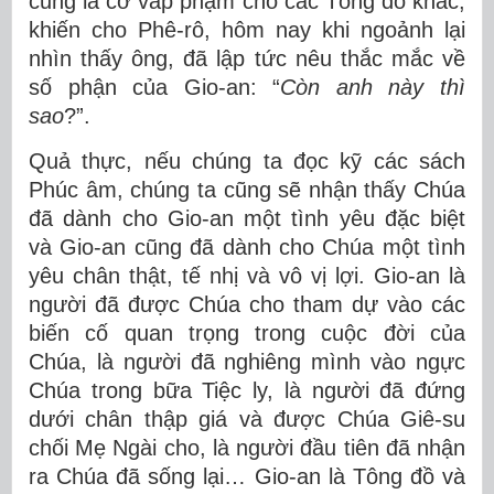
cũng là cớ vấp phạm cho các Tông đồ khác,
khiến cho Phê-rô, hôm nay khi ngoảnh lại
nhìn thấy ông, đã lập tức nêu thắc mắc về
số phận của Gio-an: “
Còn anh này thì
sao
?”.
Quả thực, nếu chúng ta đọc kỹ các sách
Phúc âm, chúng ta cũng sẽ nhận thấy Chúa
đã dành cho Gio-an một tình yêu đặc biệt
và Gio-an cũng đã dành cho Chúa một tình
yêu chân thật, tế nhị và vô vị lợi. Gio-an là
người đã được Chúa cho tham dự vào các
biến cố quan trọng trong cuộc đời của
Chúa, là người đã nghiêng mình vào ngực
Chúa trong bữa Tiệc ly, là người đã đứng
dưới chân thập giá và được Chúa Giê-su
chối Mẹ Ngài cho, là người đầu tiên đã nhận
ra Chúa đã sống lại… Gio-an là Tông đồ và