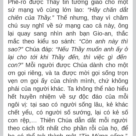
Ph
ê
-r
ô
đượ
c Th
ầ
y tin t
ưở
ng giao cho m
ộ
t
s
ứ
m
ạ
ng v
ô
c
ù
ng l
ớ
n lao:
“
Hãy ch
ă
n d
ắ
t
chi
ê
n c
ủ
a Th
ầ
y.
”
Th
ế
nh
ư
ng, thay v
ì
ch
ă
m
ch
ú
suy ngh
ĩ
v
ề
s
ứ
m
ạ
ng cao c
ả
n
à
y,
ô
ng
l
ạ
i quay sang nh
ì
n anh b
ạ
n Gio-an, th
ắ
c
m
ắ
c theo ki
ể
u so s
á
nh:
“
Còn anh này thì
sao?
”
Chúa
đ
á
p:
“
N
ế
u Th
ầ
y mu
ố
n anh
ấ
y
ở
l
ạ
i cho t
ớ
i khi Th
ầ
y
đế
n, th
ì
vi
ệ
c g
ì
đế
n
con?
”
M
ỗ
i ng
ườ
i
đượ
c Ch
ú
a d
à
nh cho m
ộ
t
ơ
n g
ọ
i ri
ê
ng, v
à
ta
đượ
c m
ờ
i g
ọ
i s
ố
ng tr
ọ
n
v
ẹ
n
ơ
n g
ọ
i
ấ
y c
ủ
a ch
í
nh m
ì
nh, ch
ứ
kh
ô
ng
ph
ả
i c
ủ
a ng
ườ
i kh
á
c. Ta kh
ô
ng th
ể
n
à
o hi
ể
u
h
ế
t huy
ề
n nhi
ệ
m v
ề
s
ự
độ
c
đ
á
o c
ủ
a m
ỗ
i
ng
ô
i v
ị
: t
ạ
i sao c
ó
ng
ườ
i s
ố
ng l
â
u, k
ẻ
kh
á
c
ch
ế
t y
ể
u, c
ó
ng
ườ
i s
ố
s
ướ
ng, l
ạ
i c
ó
k
ẻ
s
ố
con r
ệ
p,
…
Thiên Chúa d
ẫ
n d
ắ
t m
ỗ
i ng
ườ
i
theo c
á
ch t
ố
t nh
ấ
t cho ph
ầ
n r
ỗ
i c
ủ
a h
ọ
,
để