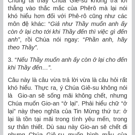
Chúng ta thấy Chúa Giê-su không trả lời
thẳng vào thắc mắc của Phêrô mà lại nói
khó hiểu hơn đối với Phê-rô cũng như các
môn đệ khác: “
Giả như Thầy muốn anh ấy
còn ở lại cho tới khi Thầy đến thì việc gì đến
anh”
, rồi Chúa nói ngay: “
Phần anh, hãy
theo Thầy”.
3. “
Nếu Thầy muốn anh ấy còn ở lại cho đến
khi Thầy đến…”.
Câu này là câu vừa trả lời vừa là câu hỏi rất
khó hiểu. Thực ra, ý Chúa Giê-su không nói
là Gio-an sẽ sống mãi không chết, nhưng
Chúa muốn Gio-an “ở lại”. Phải hiểu chữ “ở
lại” này theo nghĩa của Tin Mừng thứ tư: ở
lại là tồn tại mãi trong tình yêu mến, trong
sự thân thiết. Dù sau này Gio-an sẽ chết đi
nhưng Chúa Giê-su muốn hình mẫu của