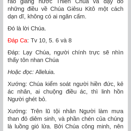
rao giảng nước Thiên Chúa và dạy dỗ
những điều về Chúa Giêsu Kitô một cách
dạn dĩ, không có ai ngăn cấm.
Ðó là lời Chúa.
Ðáp Ca
: Tv 10, 5. 6 và 8
Ðáp: Lạy Chúa, người chính trực sẽ nhìn
thấy tôn nhan Chúa
Hoặc đọc:
Alleluia.
Xướng: Chúa kiểm soát người hiền đức, kẻ
ác nhân, ai chuộng điều ác, thì linh hồn
Người ghét bỏ.
Xướng: Trên lũ tội nhân Người làm mưa
than đỏ diêm sinh, và phần chén của chúng
là luồng gió lửa. Bởi Chúa công minh, nên