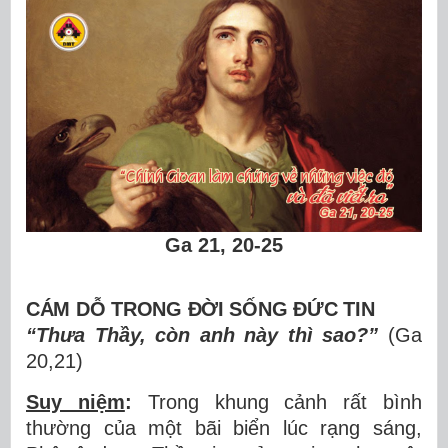
Ga 21, 20-25
CÁM DỖ TRONG
ĐỜ
I S
ỐNG ĐỨC TIN
“Thư
a Th
ầ
y, c
ò
n anh n
à
y th
ì
sao?
”
(Ga
20,21)
Suy niệm
:
Trong khung c
ả
nh r
ấ
t b
ì
nh
th
ườ
ng c
ủ
a m
ộ
t b
ã
i bi
ể
n l
ú
c r
ạ
ng s
á
ng,