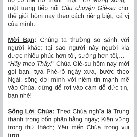
h
ọ
c
ó
th
ể
tr
ở
th
à
nh m
ộ
t
“
Tin M
ừ
ng s
ố
ng,
”
m
ộ
t trang ti
ế
p n
ố
i
Câu chuy
ệ
n Gi
ê
-su
cho
th
ế
gi
ớ
i h
ô
m nay theo c
á
ch ri
ê
ng bi
ệ
t, c
á
v
ị
c
ủ
a mình.
Mời B
ạ
n
:
Chúng ta th
ườ
ng so s
á
nh v
ớ
i
ng
ườ
i kh
á
c: t
ạ
i sao ng
ườ
i n
à
y ng
ườ
i kia
đượ
c nhi
ề
u ph
ú
c h
ơ
n t
ô
i, s
ướ
ng h
ơ
n t
ôi,…
“Hãy theo Thầ
y!
”
Chúa Giê-su hôm nay m
ờ
i
g
ọ
i b
ạ
n, t
ự
a Ph
ê
-r
ô
ng
à
y x
ư
a, b
ướ
c theo
Ng
à
i, s
ố
ng
đờ
i m
ì
nh v
ớ
i ni
ề
m tin m
ạ
nh m
ẽ
v
à
o Ch
ú
a,
đừ
ng
để
r
ơ
i v
à
o cám d
ỗ
đứ
c tin,
b
ạ
n nhé!
Sống L
ờ
i Ch
ú
a
:
Theo Chúa ngh
ĩ
a l
à
Trung
th
à
nh trong b
ổ
n ph
ậ
n h
ằ
ng ng
à
y; Ki
ê
n v
ữ
ng
trong th
ử
th
á
ch; Y
ê
u m
ế
n Ch
ú
a trong vui
tươi.