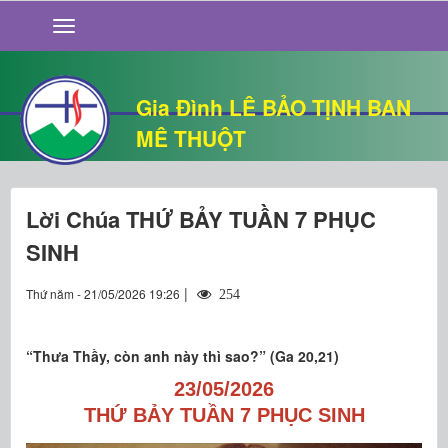
GIỚI THIỆU
TIN TỨC
SỐNG ĐẠO
Gia Đình LÊ BẢO TỊNH BAN
CHUYỆN NHÀ
MÊ THUỘT
QUÁN VĂN
THƯ GIÃN
Lời Chúa THỨ BẢY TUẦN 7 PHỤC
SINH
|
Thứ năm - 21/05/2026 19:26
254
“Thưa Thầy, còn anh này thì sao?” (Ga 20,21)
23/05/2026
THỨ BẢY TUẦN 7 PHỤC SINH