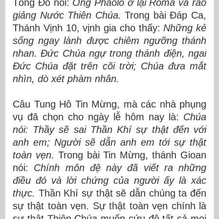
Tông Đồ nói:
Ông Phaolô ở lại Rôma và rao
giảng Nước Thiên Chúa.
Trong bài Đáp Ca,
Thánh Vịnh 10, vịnh gia cho thấy:
Những kẻ
sống ngay lành được chiêm ngưỡng thánh
nhan. Đức Chúa ngự trong thánh điện, ngai
Đức Chúa đặt trên cõi trời; Chúa đưa mắt
nhìn, dò xét phàm nhân.
Câu Tung Hô Tin Mừng, mà các nhà phụng
vụ đã chọn cho ngày lễ hôm nay là:
Chúa
nói: Thầy sẽ sai Thần Khí sự thật đến với
anh em; Người sẽ dẫn anh em tới sự thật
toàn vẹn.
Trong bài Tin Mừng, thánh Gioan
nói:
Chính môn đệ này đã viết ra những
điều đó và lời chứng của người ấy là xác
thực.
Thần Khí sự thật sẽ dẫn chúng ta đến
sự thật toàn vẹn. Sự thật toàn vẹn chính là
sự thật Thiên Chúa muốn cứu độ tất cả mọi