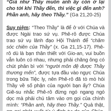
“Giả như Thầy muốn anh ấy còn ở lại
cho tới khi Thầy đến, thì việc gì đến anh?
Phần anh, hãy theo Thầy.”
(Ga 21,20-25)
Suy niệm
:
“Theo Thầy” là để ở với Chúa và
được Ngài trao sứ vụ. Phê-rô được Chúa
trao sứ vụ lãnh đạo Hội Thánh để
“chăm
sóc chiên của Thầy”
(x. Ga 21,15-17). Phê-
rô dù là bạn thân thiết với Gio-an, vui buồn
vẫn luôn có nhau, nhưng phải chăng ông có
chút phân bì với
“người môn đệ được Thầy
thương mến”,
được tựa đầu vào ngực Chúa
trong bữa Tiệc ly, nên Phê-rô đã tò mò hỏi
Thầy về số phận của người bạn ấy? Chúa
Giê-su nhắc Phê-rô đừng ngó ngang ngó
dọc mà phải chú tâm vào ơn gọi của chính
mình:
“Phần anh, hãy theo Thầy.”
Quả thật,