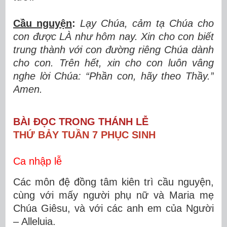
Cầu nguy
ệ
n
:
L
ạ
y Ch
ú
a, c
ả
m t
ạ
Ch
ú
a cho
con
đượ
c L
À
nh
ư
h
ô
m nay. Xin cho con bi
ế
t
trung th
à
nh v
ớ
i con
đườ
ng riêng Chúa dành
cho con. Trên h
ế
t, xin cho con lu
ô
n v
â
ng
nghe l
ờ
i Ch
ú
a:
“
Ph
ầ
n con, h
ã
y theo Th
ầ
y.”
Amen.
BÀI ĐỌC TRONG THÁNH LỄ
THỨ BẢY TUẦN 7 PHỤC SINH
Ca nhập lễ
Các môn đệ đồng tâm kiên trì cầu nguyện,
cùng với mấy người phụ nữ và Maria mẹ
Chúa Giêsu, và với các anh em của Người
– Alleluia.