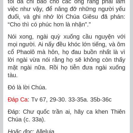
tôi đã chỉ bảo cho các ông rằng phải làm
việc như vậy, để nâng đỡ những người yếu
đuối, và ghi nhớ lời Chúa Giêsu đã phán:
“Cho thì có phúc hơn là nhận”.”
Nói xong, ngài quỳ xuống cầu nguyện với
mọi người. Ai nấy đều khóc lớn tiếng, và ôm
cổ Phaolô mà hôn, họ đau buồn nhất là vì
lời ngài vừa nói rằng họ sẽ không còn thấy
mặt ngài nữa. Rồi họ tiễn đưa ngài xuống
tàu.
Ðó là lời Chúa.
Ðáp Ca
: Tv 67, 29-30. 33-35a. 35b-36c
Ðáp: Chư quốc trần ai, hãy ca khen Thiên
Chúa (c. 33a).
Hoặc đọc
: Alleluia.