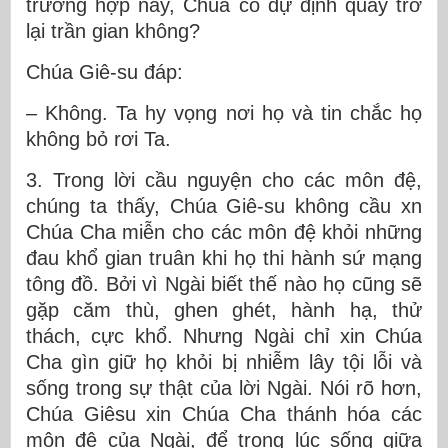
trường hợp này, Chúa có dự định quay trở
lại trần gian không?
Chúa Giê-su đáp:
– Không. Ta hy vọng nơi họ và tin chắc họ
không bỏ rơi Ta.
3. Trong lời cầu nguyện cho các môn đệ,
chúng ta thấy, Chúa Giê-su không cầu xn
Chúa Cha miễn cho các môn đệ khỏi những
đau khổ gian truân khi họ thi hành sứ mạng
tông đồ. Bởi vì Ngài biết thế nào họ cũng sẽ
gặp căm thù, ghen ghét, hành hạ, thử
thách, cực khổ. Nhưng Ngài chỉ xin Chúa
Cha gìn giữ họ khỏi bị nhiễm lây tội lỗi và
sống trong sự thật của lời Ngài. Nói rõ hơn,
Chúa Giêsu xin Chúa Cha thánh hóa các
môn đệ của Ngài, để trong lúc sống giữa