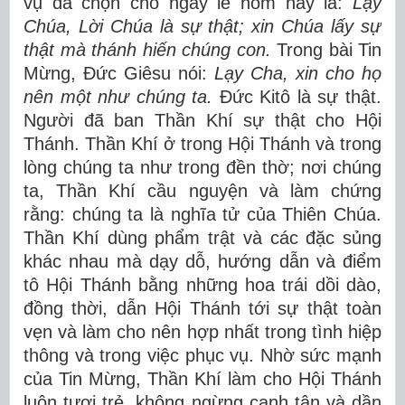
vụ đã chọn cho ngày lễ hôm nay là:
Lạy
Chúa, Lời Chúa là sự thật; xin Chúa lấy sự
thật mà thánh hiến chúng con.
Trong bài Tin
Mừng, Đức Giêsu nói:
Lạy Cha, xin cho họ
nên một như chúng ta.
Đức Kitô là sự thật.
Người đã ban Thần Khí sự thật cho Hội
Thánh. Thần Khí ở trong Hội Thánh và trong
lòng chúng ta như trong đền thờ; nơi chúng
ta, Thần Khí cầu nguyện và làm chứng
rằng: chúng ta là nghĩa tử của Thiên Chúa.
Thần Khí dùng phẩm trật và các đặc sủng
khác nhau mà dạy dỗ, hướng dẫn và điểm
tô Hội Thánh bằng những hoa trái dồi dào,
đồng thời, dẫn Hội Thánh tới sự thật toàn
vẹn và làm cho nên hợp nhất trong tình hiệp
thông và trong việc phục vụ. Nhờ sức mạnh
của Tin Mừng, Thần Khí làm cho Hội Thánh
luôn tươi trẻ, không ngừng canh tân và dần