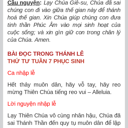
Cầu nguy
ệ
n
:
L
ạ
y Chúa Giê-su, Chúa
đ
ã
sai
ch
ú
ng con
đ
i v
à
o gi
ữ
a th
ế
gian này
để
thánh
hoá th
ế
gian. Xin Chúa giúp chúng con
đư
a
tinh th
ầ
n Phúc Âm vào m
ọ
i sinh ho
ạ
t c
ủ
a
cu
ộ
c s
ố
ng; và xin gìn gi
ữ
con trong chân lý
của Chúa. Amen.
BÀI ĐỌC TRONG THÁNH LỄ
THỨ TƯ TUẦN 7 PHỤC SINH
Ca nhập lễ
Hết thảy muôn dân, hãy vỗ tay, hãy reo
mừng Thiên Chúa tiếng reo vui – Alleluia.
Lời nguyện nhập lễ
Lạy Thiên Chúa vô cùng nhân hậu, Chúa đã
sai Thánh Thần đến quy tụ muôn dân để lập