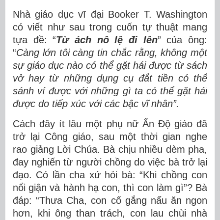
Nhà giáo dục vĩ đại Booker T. Washington
có viết như sau trong cuốn tự thuật mang
tựa đề: “
Từ ách nô lệ đi lên
” của ông:
“
Càng lớn tôi càng tin chắc rằng, không một
sự giáo dục nào có thể gặt hái được từ sách
vở hay từ những dụng cụ đắt tiền có thể
sánh ví được với những gì ta có thể gặt hái
được do tiếp xúc với các bậc vĩ nhân”.
Cách đây ít lâu một phụ nữ Ấn Độ giáo đã
trở lại Công giáo, sau một thời gian nghe
rao giảng Lời Chúa. Bà chịu nhiều dèm pha,
đay nghiến từ người chồng do việc bà trở lại
đạo. Có lần cha xứ hỏi bà: “Khi chồng con
nổi giận và hành hạ con, thì con làm gì”? Bà
đáp: “Thưa Cha, con cố gắng nấu ăn ngon
hơn, khi ông than trách, con lau chùi nhà