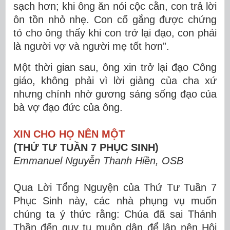
sạch hơn; khi ông ăn nói cộc cằn, con trả lời
ôn tồn nhỏ nhẹ. Con cố gắng được chứng
tỏ cho ông thấy khi con trở lại đạo, con phải
là người vợ và người mẹ tốt hơn”.
Một thời gian sau, ông xin trở lại đạo Công
giáo, không phải vì lời giảng của cha xứ
nhưng chính nhờ gương sáng sống đạo của
bà vợ đạo đức của ông.
XIN CHO HỌ NÊN MỘT
(THỨ TƯ TUẦN 7 PHỤC SINH)
Emmanuel Nguyễn Thanh Hiền, OSB
Qua Lời Tổng Nguyện của Thứ Tư Tuần 7
Phục Sinh này, các nhà phụng vụ muốn
chúng ta ý thức rằng: Chúa đã sai Thánh
Thần đến quy tụ muôn dân để lập nên Hội