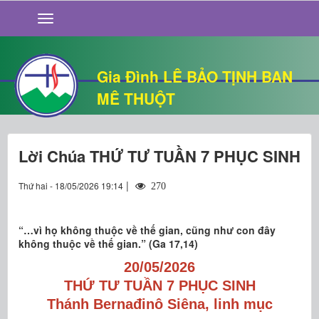
GIỚI THIỆU
TIN TỨC
SỐNG ĐẠO
Gia Đình LÊ BẢO TỊNH BAN
CHUYỆN NHÀ
MÊ THUỘT
QUÁN VĂN
THƯ GIÃN
Lời Chúa THỨ TƯ TUẦN 7 PHỤC SINH
|
Thứ hai - 18/05/2026 19:14
270
“…vì họ không thuộc về thế gian, cũng như con đây
không thuộc về thế gian.” (Ga 17,14)
20/05/2026
THỨ TƯ TUẦN 7 PHỤC SINH
Thánh Bernađinô
Si
êna, linh mục