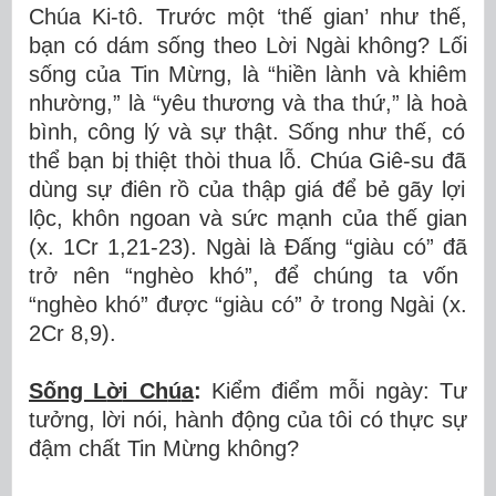
Ch
ú
a Ki-t
ô
. Tr
ướ
c m
ộ
t
‘
th
ế
gian
’
nh
ư
th
ế
,
b
ạ
n c
ó
d
á
m s
ố
ng theo L
ờ
i Ng
à
i kh
ô
ng? L
ố
i
s
ố
ng c
ủ
a Tin M
ừ
ng, l
à
“
hi
ề
n l
à
nh v
à
khi
ê
m
nh
ườ
ng,
”
l
à
“
y
ê
u th
ươ
ng v
à
tha th
ứ
,
”
l
à
ho
à
b
ì
nh, c
ô
ng l
ý
và s
ự
th
ậ
t. S
ố
ng nh
ư
th
ế
, c
ó
th
ể
b
ạ
n b
ị
thi
ệ
t th
ò
i thua l
ỗ
.
Chúa Giê-su
đ
ã
d
ù
ng s
ự
đ
i
ê
n r
ồ
c
ủ
a th
ậ
p giá
để
b
ẻ
gãy l
ợ
i
l
ộ
c, khôn ngoan và s
ứ
c m
ạ
nh c
ủ
a th
ế
gian
(x. 1Cr 1,21-23). Ngài là
Đấ
ng “giàu có”
đ
ã
tr
ở
nên “nghèo khó”,
để
chúng ta v
ố
n
“nghèo khó”
đượ
c “giàu có” ở trong Ngài (x.
2Cr 8,9).
Sống L
ờ
i Ch
ú
a
:
Ki
ể
m
đ
i
ể
m m
ỗ
i ng
à
y: T
ư
t
ưở
ng, l
ờ
i n
ó
i, h
à
nh
độ
ng c
ủ
a t
ô
i c
ó
th
ự
c s
ự
đậ
m ch
ấ
t Tin M
ừ
ng không?