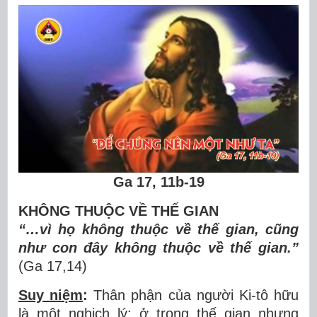
Ga 17, 11b-19
KHÔNG THUỘC V
Ề THẾ GIAN
“…vì họ
không thu
ộ
c v
ề
th
ế
gian, c
ũ
ng
nh
ư
con
đâ
y kh
ô
ng thu
ộ
c v
ề
th
ế
gian.
”
(Ga 17,14)
Suy niệm
:
Thân ph
ậ
n c
ủ
a ng
ườ
i Ki-tô h
ữ
u
là m
ộ
t ngh
ị
ch lý:
ở
trong th
ế
gian nh
ư
ng