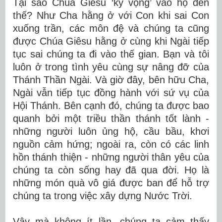
Tại sao Chúa Giêsu ‘kỳ vọng’ vào họ đến
thế? Như Cha hằng ở với Con khi sai Con
xuống trần, các môn đệ và chúng ta cũng
được Chúa Giêsu hằng ở cùng khi Ngài tiếp
tục sai chúng ta đi vào thế gian. Bạn và tôi
luôn ở trong tình yêu cùng sự nâng đỡ của
Thánh Thần Ngài. Và giờ đây, bên hữu Cha,
Ngài vẫn tiếp tục đồng hành với sứ vụ của
Hội Thánh. Bên cạnh đó, chúng ta được bao
quanh bởi một triều thần thánh tốt lành -
những người luôn ủng hộ, cầu bầu, khơi
nguồn cảm hứng; ngoài ra, còn có các linh
hồn thánh thiện - những người thân yêu của
chúng ta còn sống hay đã qua đời. Họ là
những món quà vô giá được ban để hỗ trợ
chúng ta trong việc xây dựng Nước Trời.
Vậy mà không ít lần, chúng ta cảm thấy