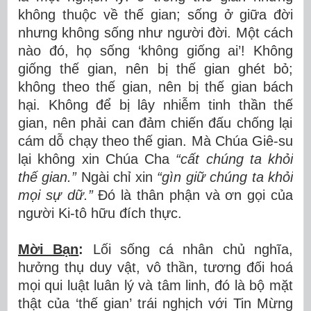
kh
ô
ng thu
ộ
c v
ề
th
ế
gian; s
ố
ng
ở
gi
ữ
a
đờ
i
nh
ư
ng kh
ô
ng s
ố
ng nh
ư
ng
ườ
i
đờ
i. M
ộ
t cách
nào
đ
ó
, h
ọ
s
ố
ng ‘không gi
ố
ng ai’! Không
gi
ố
ng th
ế
gian, nên b
ị
th
ế
gian ghét b
ỏ
;
không theo th
ế
gian, nên b
ị
th
ế
gian bách
h
ạ
i. Không
để
b
ị
lây nhi
ễ
m tinh th
ầ
n th
ế
gian, nên ph
ả
i can
đả
m chi
ế
n
đấ
u ch
ố
ng l
ạ
i
cám d
ỗ
ch
ạ
y theo th
ế
gian. Mà Chúa Giê-su
l
ạ
i không xin Chúa Cha
“c
ấ
t chúng ta kh
ỏ
i
th
ế
gian.”
Ngài ch
ỉ
xin
“gìn gi
ữ
chúng ta kh
ỏ
i
m
ọ
i s
ự
d
ữ
.”
Đ
ó
l
à
th
â
n ph
ậ
n và
ơ
n g
ọ
i c
ủ
a
ng
ườ
i Ki-tô h
ữ
u
đ
í
ch thực.
Mời B
ạ
n
:
L
ố
i s
ố
ng c
á
nh
â
n ch
ủ
ngh
ĩ
a,
h
ưở
ng th
ụ
duy v
ậ
t, v
ô
th
ầ
n, t
ươ
ng
đố
i ho
á
m
ọ
i qui lu
ậ
t lu
â
n lý và tâm linh,
đ
ó
l
à
b
ộ
m
ặ
t
th
ậ
t c
ủ
a
‘
th
ế
gian
’
tr
á
i ngh
ị
ch v
ớ
i Tin M
ừ
ng