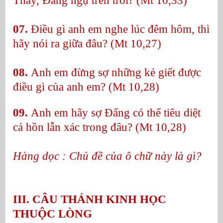
Thầy, Đấng ngự trên trời? (Mt 10,33)
07.
Điều gì anh em nghe lúc đêm hôm, thì
hãy nói ra giữa đâu? (Mt 10,27)
08.
Anh em đừng sợ những kẻ giết được
điều gì của anh em? (Mt 10,28)
09.
Anh em hãy sợ Đấng có thể tiêu diệt
cả hồn lẫn xác trong đâu? (Mt 10,28)
Hàng dọc : Chủ đề của ô chữ này là gì?
III. CÂU THÁNH KINH HỌC
THUỘC LÒNG