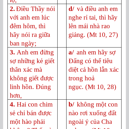
2.
Điều Thầy nói
d/
và điều anh em
với anh em lúc
nghe rỉ tai, thì hãy
đêm hôm, thì
lên mái nhà rao
hãy nói ra giữa
giảng.
(Mt 10, 27)
ban ngày;
3.
Anh em đừng
a/
anh em hãy sợ
sợ những kẻ giết
Đấng có thể tiêu
thân xác mà
diệt cả hồn lẫn xác
không giết được
trong hoả
linh hồn. Đúng
ngục.
(Mt 10, 28)
hơn,
4.
Hai con chim
b/
không một con
sẻ chỉ bán được
nào rơi xuống đất
một hào phải
ngoài ý của Cha