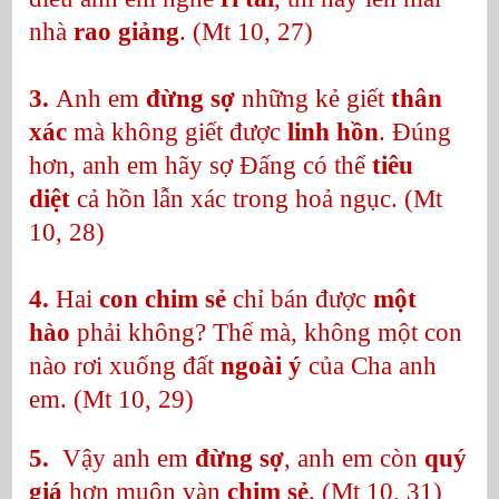
nhà
rao giảng
. (Mt 10, 27)
3.
Anh em
đừng sợ
những kẻ giết
thân
xác
mà không giết được
linh hồn
. Đúng
hơn, anh em hãy sợ Đấng có thể
tiêu
diệt
cả hồn lẫn xác trong hoả ngục. (Mt
10, 28)
4.
Hai
con chim sẻ
chỉ bán được
một
hào
phải không? Thế mà, không một con
nào rơi xuống đất
ngoài ý
của Cha anh
em. (Mt 10, 29)
5.
Vậy anh em
đừng sợ
, anh em còn
quý
giá
hơn muôn vàn
chim sẻ
. (Mt 10, 31)