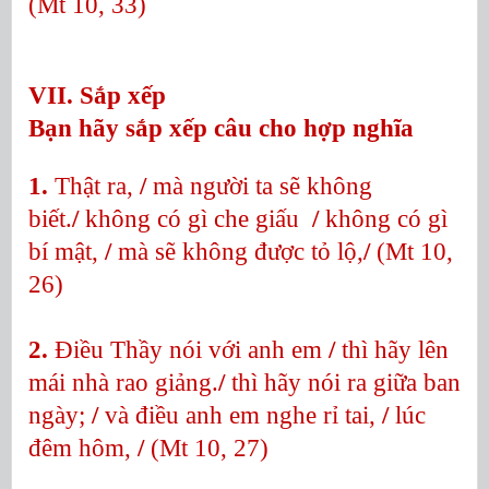
(Mt 10, 33)
VII. Sắp xếp
Bạn hãy sắp xếp câu cho hợp nghĩa
1.
Thật ra,
/
mà người ta sẽ không
biết.
/
không có gì che giấu
/
không có gì
bí mật,
/
mà sẽ không được tỏ lộ,
/
(Mt 10,
26)
2.
Điều Thầy nói với anh em
/
thì hãy lên
mái nhà rao giảng.
/
thì hãy nói ra giữa ban
ngày;
/
và điều anh em nghe rỉ tai,
/
lúc
đêm hôm,
/
(Mt 10, 27)