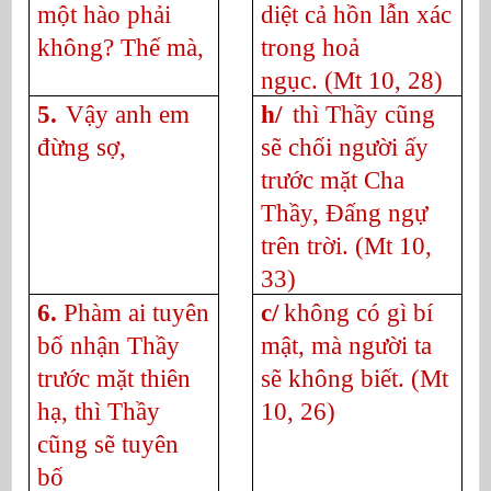
một hào phải
diệt cả hồn lẫn xác
không? Thế mà,
trong hoả
ngục.
(Mt 10, 28)
5.
Vậy anh em
h/
thì Thầy cũng
đừng sợ,
sẽ chối người ấy
trước mặt Cha
Thầy, Đấng ngự
trên trời.
(Mt 10,
33)
6.
Phàm ai tuyên
c/
không có gì bí
bố nhận Thầy
mật, mà người ta
trước mặt thiên
sẽ không biết.
(Mt
hạ, thì Thầy
10, 26)
cũng sẽ tuyên
bố