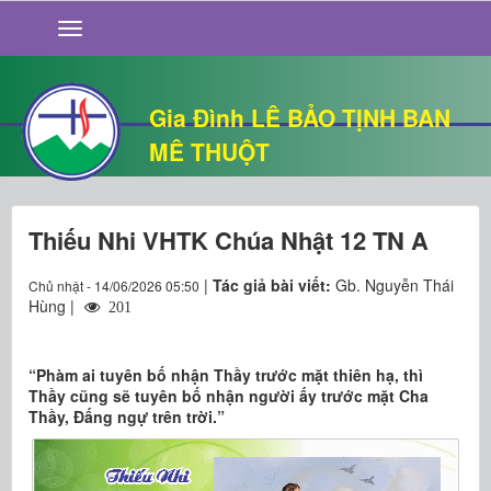
GIỚI THIỆU
TIN TỨC
SỐNG ĐẠO
Gia Đình LÊ BẢO TỊNH BAN
CHUYỆN NHÀ
MÊ THUỘT
QUÁN VĂN
THƯ GIÃN
Thiếu Nhi VHTK Chúa Nhật 12 TN A
|
Tác giả bài viết:
Gb. Nguyễn Thái
Chủ nhật - 14/06/2026 05:50
Hùng |
201
“Phàm ai tuyên bố nhận Thầy trước mặt thiên hạ, thì
Thầy cũng sẽ tuyên bố nhận người ấy trước mặt Cha
Thầy, Đấng ngự trên trời.”