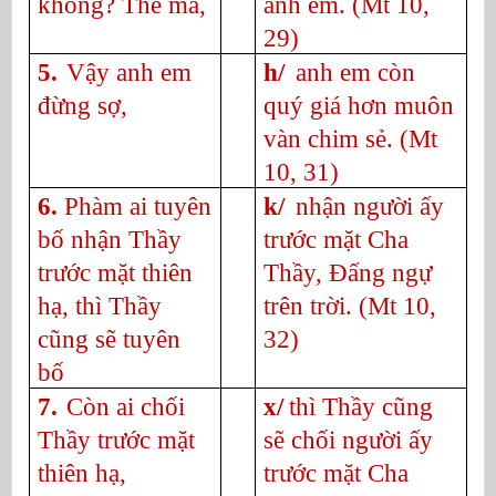
không? Thế mà,
anh em.
(Mt 10,
29)
5.
Vậy anh em
h/
anh em còn
đừng sợ,
quý giá hơn muôn
vàn chim sẻ.
(Mt
10, 31)
6.
Phàm ai tuyên
k/
nhận người ấy
bố nhận Thầy
trước mặt Cha
trước mặt thiên
Thầy, Đấng ngự
hạ, thì Thầy
trên trời.
(Mt 10,
cũng sẽ tuyên
32)
bố
7.
Còn ai chối
x/
thì Thầy cũng
Thầy trước mặt
sẽ chối người ấy
thiên hạ,
trước mặt Cha