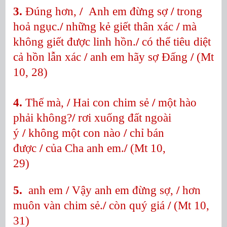
3.
Đúng hơn,
/
Anh em đừng sợ
/
trong
hoả ngục.
/
những kẻ giết thân xác
/
mà
không giết được linh hồn.
/
có thể tiêu diệt
cả hồn lẫn xác
/
anh em hãy sợ Đấng
/
(Mt
10, 28)
4.
Thế mà,
/
Hai con chim sẻ
/
một hào
phải không?
/
rơi xuống đất ngoài
ý
/
không một con nào
/
chỉ bán
được
/
của Cha anh em.
/
(Mt 10,
29)
5.
anh em
/
Vậy anh em đừng sợ,
/
hơn
muôn vàn chim sẻ.
/
còn quý giá
/
(Mt 10,
31)