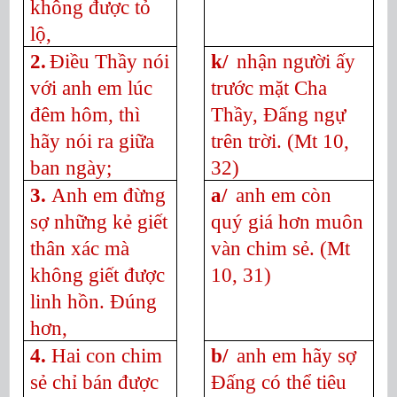
không được tỏ
lộ,
2.
Điều Thầy nói
k/
nhận người ấy
với anh em lúc
trước mặt Cha
đêm hôm, thì
Thầy, Đấng ngự
hãy nói ra giữa
trên trời.
(Mt 10,
ban ngày;
32)
3.
Anh em đừng
a/
anh em còn
sợ những kẻ giết
quý giá hơn muôn
thân xác mà
vàn chim sẻ.
(Mt
không giết được
10, 31)
linh hồn. Đúng
hơn,
4.
Hai con chim
b/
anh em hãy sợ
sẻ chỉ bán được
Đấng có thể tiêu