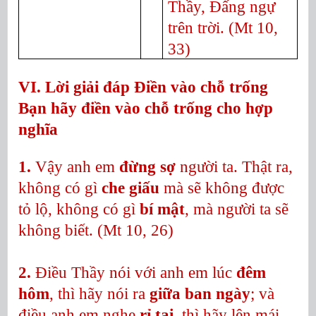
Thầy, Đấng ngự
trên trời.
(Mt 10,
33)
VI. Lời giải đáp Điền vào chỗ trống
Bạn hãy điền vào chỗ trống cho hợp
nghĩa
1.
Vậy anh em
đừng sợ
người ta. Thật ra,
không có gì
che giấu
mà sẽ không được
tỏ lộ, không có gì
bí mật
, mà người ta sẽ
không biết. (Mt 10, 26)
2.
Điều Thầy nói với anh em lúc
đêm
hôm
, thì hãy nói ra
giữa ban ngày
; và
điều anh em nghe
rỉ tai
, thì hãy lên mái