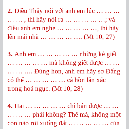
2.
Điều Thầy nói với anh em lúc … … …
… …
, thì hãy nói ra … … … … …; và
điều anh em nghe … … … … …, thì hãy
lên mái nhà … … … … …. (Mt 10, 27)
3.
Anh em … … … … …
những kẻ giết
… … … … …
mà không giết được … …
… … …. Đúng hơn, anh em hãy sợ Đấng
có thể … … … … …
cả hồn lẫn xác
trong hoả ngục. (Mt 10, 28)
4.
Hai … … … … …
chỉ bán được … …
… … …
phải không? Thế mà, không một
con nào rơi xuống đất … … … … …
của