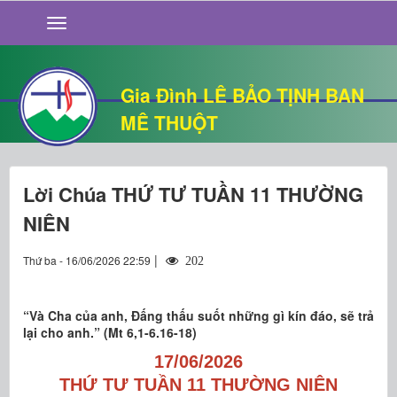
GIỚI THIỆU
TIN TỨC
SỐNG ĐẠO
Gia Đình LÊ BẢO TỊNH BAN
CHUYỆN NHÀ
MÊ THUỘT
QUÁN VĂN
THƯ GIÃN
Lời Chúa THỨ TƯ TUẦN 11 THƯỜNG
NIÊN
|
Thứ ba - 16/06/2026 22:59
202
“Và Cha của anh, Đấng thấu suốt những gì kín đáo, sẽ trả
lại cho anh.” (Mt 6,1-6.16-18)
17/06/2026
THỨ TƯ TUẦN 11 THƯỜNG NIÊN