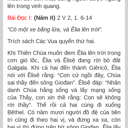
lên trong vinh quang.
Bài Ðọc I:
(Năm II)
2 V 2, 1. 6-14
“Có một xe bằng lửa, và Êlia lên trời”.
Trích sách Các Vua quyển thứ hai.
Khi Thiên Chúa muốn đem Êlia lên trời trong
cơn gió lốc, Êlia và Êlisê đang rời bỏ đất
Galgala. Khi cả hai đến thành Giêricô, Êlia
nói với Êlisê rằng: “Con cứ ngồi đây, Chúa
sai thầy đến sông Giođan”. Êlisê đáp: “Nhân
danh Chúa hằng sống và lấy mạng sống
của Thầy, con xin thề rằng: Con sẽ không
rời thầy”. Thế rồi cả hai cùng đi xuống
Bêthel. Có năm mươi người đồ đệ của tiên
tri cũng đi theo hai vị, và đứng xa xa, còn
hai vị thì đứng trên bờ sông Giođan. Êlia lấy