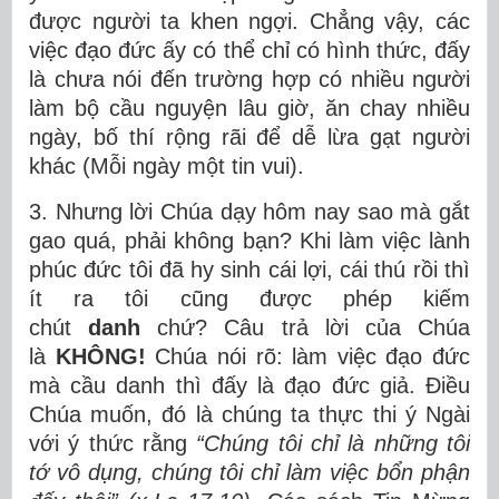
được người ta khen ngợi. Chẳng vậy, các
việc đạo đức ấy có thể chỉ có hình thức, đấy
là chưa nói đến trường hợp có nhiều người
làm bộ cầu nguyện lâu giờ, ăn chay nhiều
ngày, bố thí rộng rãi để dễ lừa gạt người
khác (Mỗi ngày một tin vui).
3. Nhưng lời Chúa dạy hôm nay sao mà gắt
gao quá, phải không bạn? Khi làm việc lành
phúc đức tôi đã hy sinh cái lợi, cái thú rồi thì
ít ra tôi cũng được phép kiếm
chút
danh
chứ? Câu trả lời của Chúa
là
KHÔNG!
Chúa nói rõ: làm việc đạo đức
mà cầu danh thì đấy là đạo đức giả. Điều
Chúa muốn, đó là chúng ta thực thi ý Ngài
với ý thức rằng
“Chúng tôi chỉ là những tôi
tớ vô dụng, chúng tôi chỉ làm việc bổn phận