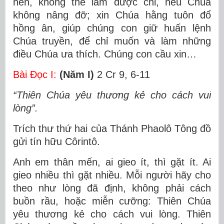
hèn, không thể làm được chi, nếu Chúa
không nâng đỡ; xin Chúa hằng tuôn đổ
hồng ân, giúp chúng con giữ huấn lệnh
Chúa truyền, để chỉ muốn và làm những
điều Chúa ưa thích. Chúng con cầu xin…
Bài Ðọc I:
(Năm I)
2 Cr 9, 6-11
“Thiên Chúa yêu thương kẻ cho cách vui
lòng”.
Trích thư thứ hai của Thánh Phaolô Tông đồ
gửi tín hữu Côrintô.
Anh em thân mến, ai gieo ít, thì gặt ít. Ai
gieo nhiều thì gặt nhiều. Mỗi người hãy cho
theo như lòng đã định, không phải cách
buồn rầu, hoặc miễn cưỡng: Thiên Chúa
yêu thương kẻ cho cách vui lòng. Thiên