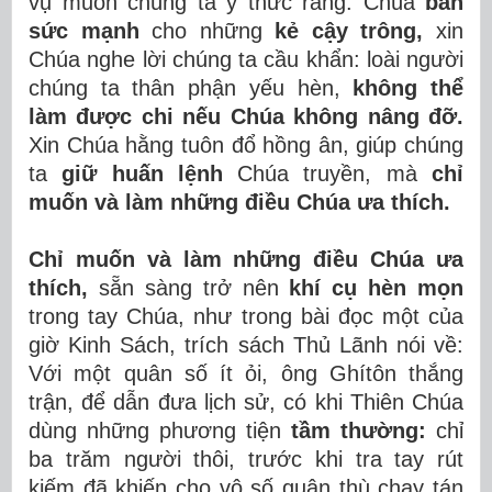
vụ muốn chúng ta ý thức rằng: Chúa
ban
sức mạnh
cho những
kẻ cậy trông,
xin
Chúa nghe lời chúng ta cầu khẩn: loài người
chúng ta thân phận yếu hèn,
không thể
làm được chi nếu Chúa không nâng đỡ.
Xin Chúa hằng tuôn đổ hồng ân, giúp chúng
ta
giữ huấn lệnh
Chúa truyền, mà
chỉ
muốn và làm những điều Chúa ưa thích.
Chỉ muốn và làm những điều Chúa ưa
thích,
sẵn sàng trở nên
khí cụ hèn mọn
trong tay Chúa, như trong bài đọc một của
giờ Kinh Sách, trích sách Thủ Lãnh nói về:
Với một quân số ít ỏi, ông Ghítôn thắng
trận, để dẫn đưa lịch sử, có khi Thiên Chúa
dùng những phương tiện
tầm thường:
chỉ
ba trăm người thôi, trước khi tra tay rút
kiếm đã khiến cho vô số quân thù chạy tán