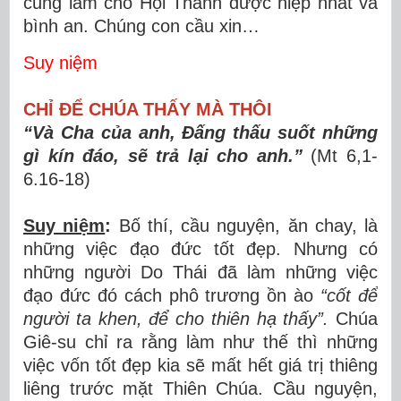
cũng làm cho Hội Thánh được hiệp nhất và
bình an. Chúng con cầu xin…
Suy niệm
CHỈ ĐỂ CHÚA THẤY MÀ THÔI
“Và Cha của anh, Đấng thấu suốt những
gì kín đáo, sẽ trả lại cho anh.”
(Mt 6,1-
6.16-18)
Suy niệm
:
Bố thí, cầu nguyện, ăn chay, là
những việc đạo đức tốt đẹp. Nhưng có
những người Do Thái đã làm những việc
đạo đức đó cách phô trương ồn ào
“cốt để
người ta khen, để cho thiên hạ thấy”.
Chúa
Giê-su chỉ ra rằng làm như thế thì những
việc vốn tốt đẹp kia sẽ mất hết giá trị thiêng
liêng trước mặt Thiên Chúa. Cầu nguyện,