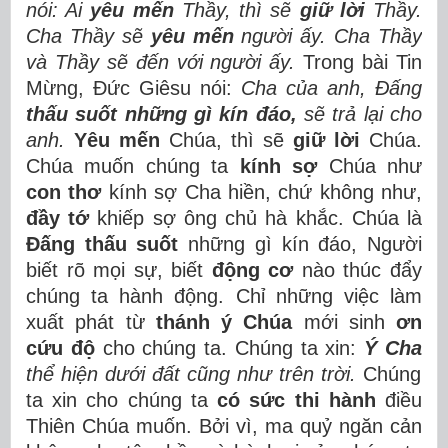
nói: Ai
yêu mến
Thầy, thì sẽ
giữ lời
Thầy.
Cha Thầy sẽ
yêu mến
người ấy. Cha Thầy
và Thầy sẽ đến với người ấy.
Trong bài Tin
Mừng, Đức Giêsu nói:
Cha của anh, Đấng
thấu suốt những gì kín đáo,
sẽ trả lại cho
anh.
Yêu mến
Chúa, thì sẽ
giữ lời
Chúa.
Chúa muốn chúng ta
kính sợ
Chúa như
con thơ
kính sợ Cha hiền, chứ không như,
đầy tớ
khiếp sợ ông chủ hà khắc. Chúa là
Đấng thấu suốt
những gì kín đáo, Người
biết rõ mọi sự, biết
động cơ
nào thúc đẩy
chúng ta hành động. Chỉ những việc làm
xuất phát từ
thánh ý Chúa
mới sinh
ơn
cứu độ
cho chúng ta. Chúng ta xin:
Ý Cha
thể hiện dưới đất cũng như trên trời.
Chúng
ta xin cho chúng ta
có sức thi hành
điều
Thiên Chúa muốn. Bởi vì, ma quỷ ngăn cản