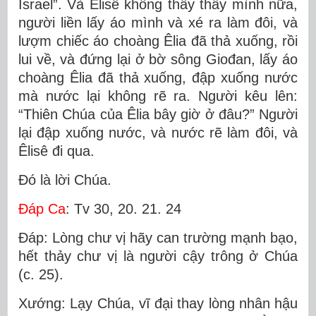
Israel”. Và Êlisê không thấy thầy mình nữa,
người liền lấy áo mình và xé ra làm đôi, và
lượm chiếc áo choàng Êlia đã thả xuống, rồi
lui về, và đứng lại ở bờ sông Giođan, lấy áo
choàng Êlia đã thả xuống, đập xuống nước
mà nước lại không rẽ ra. Người kêu lên:
“Thiên Chúa của Êlia bây giờ ở đâu?” Người
lại đập xuống nước, và nước rẽ làm đôi, và
Êlisê đi qua.
Ðó là lời Chúa.
Ðáp Ca
: Tv 30, 20. 21. 24
Ðáp: Lòng chư vị hãy can trường mạnh bạo,
hết thảy chư vị là người cậy trông ở Chúa
(c. 25).
Xướng: Lạy Chúa, vĩ đại thay lòng nhân hậu