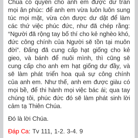
Chúa có quyền cho anh em được dư tràn
mọi ân phúc: để anh em vừa luôn luôn sung
túc mọi mặt, vừa còn được dư dật để làm
các thứ việc phúc đức, như đã chép rằng:
“Người đã rộng tay bố thí cho kẻ nghèo khó,
đức công chính của Người sẽ tồn tại muôn
đời”. Ðấng đã cung cấp hạt giống cho kẻ
gieo, và bánh để nuôi mình, thì cũng sẽ
cung cấp cho anh em hạt giống dư đầy, và
sẽ làm phát triển hoa quả sự công chính
của anh em. Như thế, anh em được giàu có
mọi bề, để thi hành mọi việc bác ái; qua tay
chúng tôi, phúc đức đó sẽ làm phát sinh lời
cảm tạ Thiên Chúa.
Ðó là lời Chúa.
Ðáp Ca
: Tv 111, 1-2. 3-4. 9