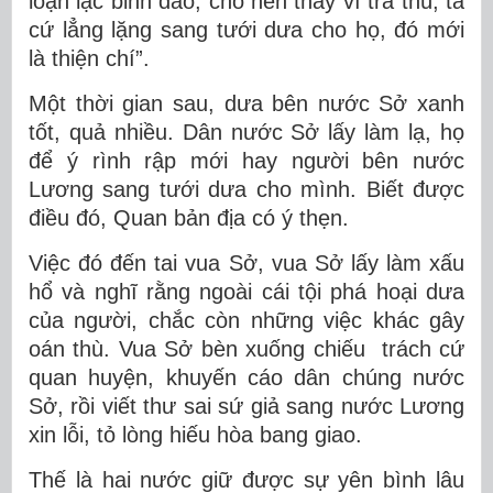
loạn lạc binh đao, cho nên thay vì trả thù, ta
cứ lẳng lặng sang tưới dưa cho họ, đó mới
là thiện chí”.
Một thời gian sau, dưa bên nước Sở xanh
tốt, quả nhiều. Dân nước Sở lấy làm lạ, họ
để ý rình rập mới hay người bên nước
Lương sang tưới dưa cho mình. Biết được
điều đó, Quan bản địa có ý thẹn.
Việc đó đến tai vua Sở, vua Sở lấy làm xấu
hổ và nghĩ rằng ngoài cái tội phá hoại dưa
của người, chắc còn những việc khác gây
oán thù. Vua Sở bèn xuống chiếu trách cứ
quan huyện, khuyến cáo dân chúng nước
Sở, rồi viết thư sai sứ giả sang nước Lương
xin lỗi, tỏ lòng hiếu hòa bang giao.
Thế là hai nước giữ được sự yên bình lâu