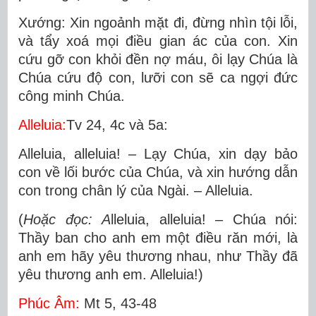
Xướng: Xin ngoảnh mặt đi, đừng nhìn tội lỗi,
và tẩy xoá mọi điều gian ác của con. Xin
cứu gỡ con khỏi đền nợ máu, ôi lạy Chúa là
Chúa cứu độ con, lưỡi con sẽ ca ngợi đức
công minh Chúa.
Alleluia:
Tv 24, 4c và 5a:
Alleluia, alleluia! – Lạy Chúa, xin dạy bảo
con về lối bước của Chúa, và xin hướng dẫn
con trong chân lý của Ngài. – Alleluia.
(
Hoặc đọc: A
lleluia, alleluia! – Chúa nói:
Thầy ban cho anh em một điều răn mới, là
anh em hãy yêu thương nhau, như Thầy đã
yêu thương anh em. Alleluia!)
Phúc Âm:
Mt 5, 43-48