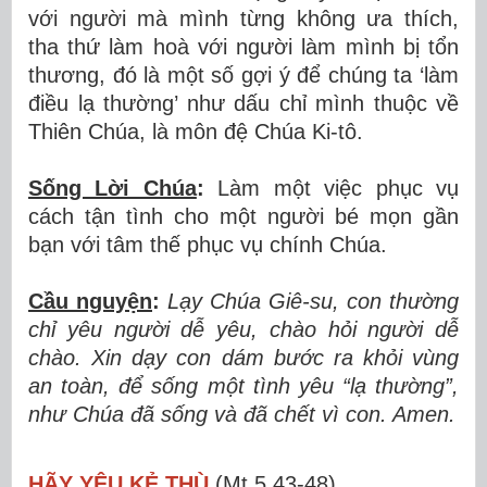
với người mà mình từng không ưa thích,
tha thứ làm hoà với người làm mình bị tổn
thương, đó là một số gợi ý để chúng ta ‘làm
điều lạ thường’ như dấu chỉ mình thuộc về
Thiên Chúa, là môn đệ Chúa Ki-tô.
Sống Lời Chúa
:
Làm một việc phục vụ
cách tận tình cho một người bé mọn gần
bạn với tâm thế phục vụ chính Chúa.
Cầu nguyện
:
Lạy Chúa Giê-su, con thường
chỉ yêu người dễ yêu, chào hỏi người dễ
chào. Xin dạy con dám bước ra khỏi vùng
an toàn, để sống một tình yêu “lạ thường”,
như Chúa đã sống và đã chết vì con. Amen.
HÃY YÊU KẺ THÙ
(Mt 5,43-48)