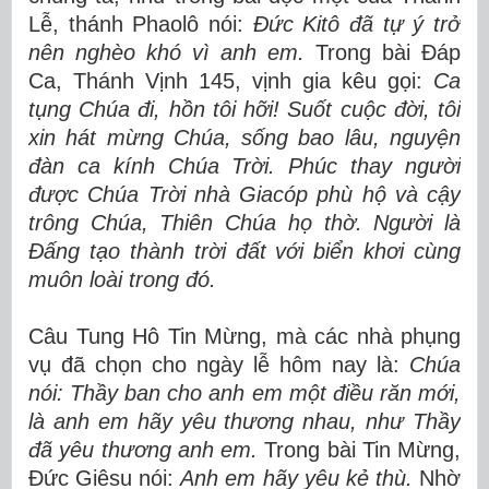
Lễ, thánh Phaolô nói:
Đức Kitô đã tự ý trở
nên nghèo khó vì anh em.
Trong bài Đáp
Ca, Thánh Vịnh 145, vịnh gia kêu gọi:
Ca
tụng Chúa đi, hồn tôi hỡi! Suốt cuộc đời, tôi
xin hát mừng Chúa, sống bao lâu, nguyện
đàn ca kính Chúa Trời. Phúc thay người
được Chúa Trời nhà Giacóp phù hộ và cậy
trông Chúa, Thiên Chúa họ thờ. Người là
Đấng tạo thành trời đất với biển khơi cùng
muôn loài trong đó.
Câu Tung Hô Tin Mừng, mà các nhà phụng
vụ đã chọn cho ngày lễ hôm nay là:
Chúa
nói: Thầy ban cho anh em một điều răn mới,
là anh em hãy yêu thương nhau, như Thầy
đã yêu thương anh em.
Trong bài Tin Mừng,
Đức Giêsu nói:
Anh em hãy yêu kẻ thù.
Nhờ