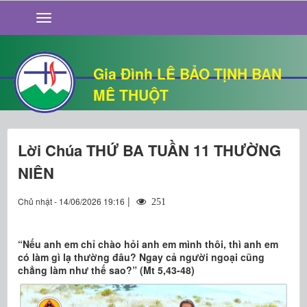
GIỚI THIỆU
TIN TỨC
SỐNG ĐẠO
Gia Đình LÊ BẢO TỊNH BAN
CHUYỆN NHÀ
MÊ THUỘT
QUÁN VĂN
THƯ GIÃN
Lời Chúa THỨ BA TUẦN 11 THƯỜNG
NIÊN
|
Chủ nhật - 14/06/2026 19:16
251
“Nếu anh em chỉ chào hỏi anh em mình thôi, thì anh em
có làm gì lạ thường đâu? Ngay cả người ngoại cũng
chẳng làm như thế sao?” (Mt 5,43-48)