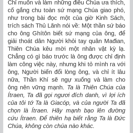
Chỉ muốn và làm những điều Chúa ưa thích,
cố gắng chu toàn sứ mạng Chúa giao phó,
như trong bài đọc một của giờ Kinh Sách,
trích sách Thủ Lãnh nói về: Một thần sứ báo
cho ông Ghítôn biết sứ mạng của ông, để
giải thoát dân Người khỏi tay quân Mađian,
Thiên Chúa kêu mời một nhân vật kỳ lạ.
Chẳng có gì báo trước là ông được chỉ định
làm công việc này, nhưng khi tỏ mình ra với
ông, Người biến đổi lòng ông, và chỉ ít lâu
nữa, Thần Khí sẽ ngự xuống và làm cho
ông nên vững mạnh.
Ta là Thiên Chúa của
Ítraen, Ta đã gọi ngươi đích danh, vì lợi ích
của tôi tớ Ta là Giacóp, và của người Ta đã
chọn là Ítraen.
Hãy mạnh bạo lên đường
cứu Ítraen.
Để thiên hạ biết rằng Ta là Đức
Chúa, không còn chúa nào khác.