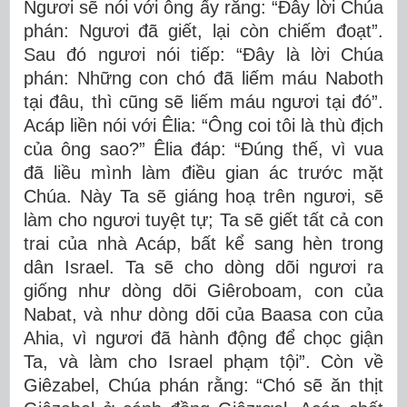
Ngươi sẽ nói với ông ấy rằng: “Ðây lời Chúa
phán: Ngươi đã giết, lại còn chiếm đoạt”.
Sau đó ngươi nói tiếp: “Ðây là lời Chúa
phán: Những con chó đã liếm máu Naboth
tại đâu, thì cũng sẽ liếm máu ngươi tại đó”.
Acáp liền nói với Êlia: “Ông coi tôi là thù địch
của ông sao?” Êlia đáp: “Ðúng thế, vì vua
đã liều mình làm điều gian ác trước mặt
Chúa. Này Ta sẽ giáng hoạ trên ngươi, sẽ
làm cho ngươi tuyệt tự; Ta sẽ giết tất cả con
trai của nhà Acáp, bất kể sang hèn trong
dân Israel. Ta sẽ cho dòng dõi ngươi ra
giống như dòng dõi Giêroboam, con của
Nabat, và như dòng dõi của Baasa con của
Ahia, vì ngươi đã hành động để chọc giận
Ta, và làm cho Israel phạm tội”. Còn về
Giêzabel, Chúa phán rằng: “Chó sẽ ăn thịt