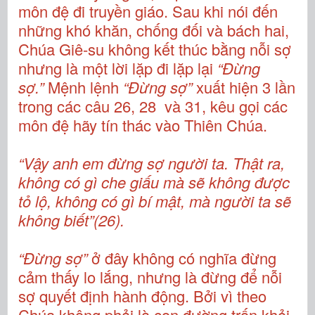
môn đệ đi truyền giáo. Sau khi nói đến
những khó khăn, chống đối và bách hai,
Chúa Giê-su không kết thúc bằng nỗi sợ
nhưng là một lời lặp đi lặp lại
“Đừng
sợ.”
Mệnh lệnh
“Đừng sợ”
xuất hiện 3 lần
trong các câu 26, 28 và 31, kêu gọi các
môn đệ hãy tín thác vào Thiên Chúa.
“Vậy anh em đừng sợ người ta. Thật ra,
không có gì che giấu mà sẽ không được
tỏ lộ, không có gì bí mật, mà người ta sẽ
không biết”(26).
“Đừng sợ”
ở đây không có nghĩa đừng
cảm thấy lo lắng, nhưng là đừng để nỗi
sợ quyết định hành động. Bởi vì theo
Chúa không phải là con đường trốn khỏi