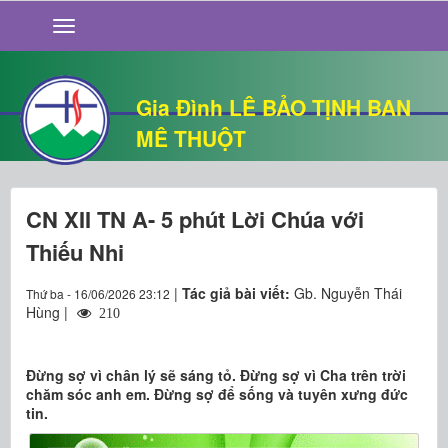
GIỚI THIỆU
TIN TỨC
SỐNG ĐẠO
Gia Đình LÊ BẢO TỊNH BAN
CHUYỆN NHÀ
MÊ THUỘT
QUÁN VĂN
THƯ GIÃN
CN XII TN A- 5 phút Lời Chúa với
Thiếu Nhi
|
Tác giả bài viết:
Gb. Nguyễn Thái
Thứ ba - 16/06/2026 23:12
Hùng |
210
Đừng sợ vì chân lý sẽ sáng tỏ. Đừng sợ vì Cha trên trời
chăm sóc anh em. Đừng sợ để sống và tuyên xưng đức
tin.