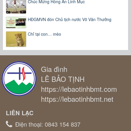
Chúc Mừng Hồng Ân Linh Mục
HĐGMVN đón Chủ tịch nước Võ Văn Thưởng
Chỉ tại con… mèo
Gia đình
LÊ BẢO TỊNH
https://lebaotinhbmt.com
https://lebaotinhbmt.net
LIÊN LẠC
Điện thoại:
0843 154 837