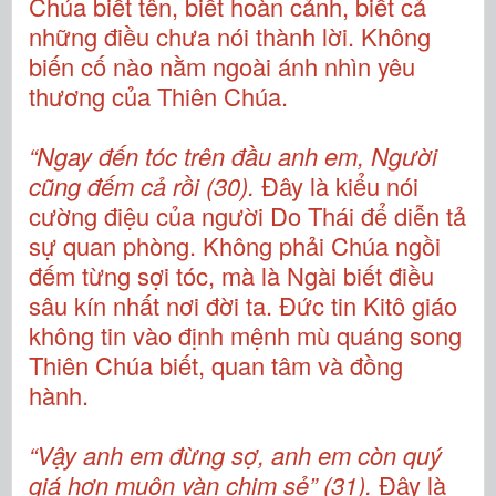
Chúa biết tên, biết hoàn cảnh, biết cả
những điều chưa nói thành lời. Không
biến cố nào nằm ngoài ánh nhìn yêu
thương của Thiên Chúa.
“Ngay đến tóc trên đầu anh em, Người
cũng đếm cả rồi (30).
Đây là kiểu nói
cường điệu của người Do Thái để diễn tả
sự quan phòng. Không phải Chúa ngồi
đếm từng sợi tóc, mà là Ngài biết điều
sâu kín nhất nơi đời ta. Đức tin Kitô giáo
không tin vào định mệnh mù quáng song
Thiên Chúa biết, quan tâm và đồng
hành.
“Vậy anh em đừng sợ, anh em còn quý
giá hơn muôn vàn chim sẻ” (31).
Đây là