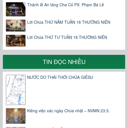
Thánh lễ An táng Cha Cố PX. Phạm Bá Lễ
Lời Chúa THỨ NĂM TUẦN 18 THƯỜNG NIÊN
Lời Chúa THỨ TƯ TUẦN 18 THƯỜNG NIÊN
TIN ĐỌC NHIỀU
NƯỚC DO THÁI THỜI CHÚA GIÊSU
Kiêng việc xác ngày Chúa nhật – NVMN 23.5.