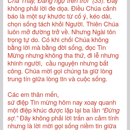
Cha Thầy, Đấng ngự trên trời”
(33).
Đây
không phải lời đe dọa. Điều Chúa cảnh
báo là một sự khước từ cố ý, kéo dài,
chọn sống tách khỏi Người. Thiên Chúa
luôn mở đường trở về. Nhưng Ngài tôn
trọng tự do. Có khi chối Chúa không
bằng lời mà bằng đời sống, đọc Tin
Mừng nhưng không tha thứ, đi lễ nhưng
khinh người, cầu nguyện nhưng bất
công. Chúa mời gọi chúng ta giữ lòng
trung tín giữa lòng tin và cuộc sống.
Các em thân mến,
sứ điệp Tin mừng hôm nay xoay quanh
một điệp khúc được lặp lại ba lần
“Đừng
sợ.”
Đây không phải lời trấn an cảm tính
nhưng là lời mời gọi sống niềm tin giữa