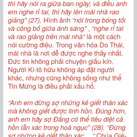
thì hãy nói ra giữa ban ngày; và điều anh
em nghe rỉ tai, thì hãy lên mái nhà rao
giảng” (27).
Hình ảnh
“nói trong bóng tối
và công bố giữa ánh sáng”
,
“nghe rỉ tai
và rao giảng trên mái nhà”
là một cách
nói cường điệu. Trong văn hóa Do Thái,
mái nhà là nơi dễ được nghe thấy nhất.
Đức tin không phải chuyện giấu kín.
Người Ki-tô hữu không áp đặt người
khác, nhưng cũng không sống như thể
Tin Mừng là điều phải xấu hổ.
“Anh em đừng sợ những kẻ giết thân xác
mà không giết được linh hồn. Đúng hơn,
anh em hãy sợ Đấng có thể tiêu diệt cả
hồn lẫn xác trong hoả ngục” (28).
“Đừng
sợ những kẻ giết thân xác …”
Chúa Giê-