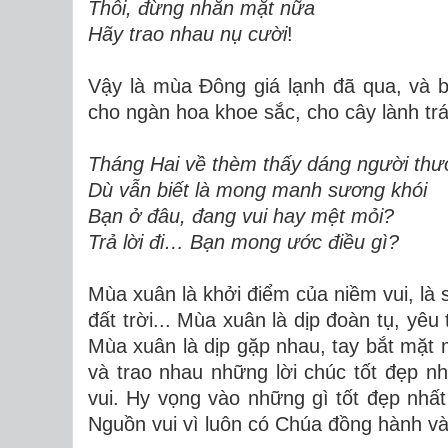
Thôi, đừng nhăn mặt nữa
Hãy trao nhau nụ cười
!
Vậy là mùa Đông giá lạnh đã qua, và 
cho ngàn hoa khoe sắc, cho cây lành trá
Tháng Hai về thèm thấy dáng người th
Dù vẫn biết là mong manh sương khói
Bạn ở đâu, đang vui hay mệt mỏi?
Trả lời đi… Bạn mong ước điều gì?
Mùa xuân là khởi điểm của niềm vui, là
đất trời... Mùa xuân là dịp đoàn tụ, yê
Mùa xuân là dịp gặp nhau, tay bắt mặt 
và trao nhau những lời chúc tốt đẹp nh
vui. Hy vọng vào những gì tốt đẹp nhất
Nguồn vui vì luôn có Chúa đồng hành và