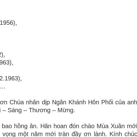
1956),
),
963),
2.1963),
,…
ạ ơn Chúa nhân dịp Ngân Khánh Hôn Phối của an
i – Sáng – Thương – Mừng.
t bao hồng ân. Hân hoan đón chào Mùa Xuân mớ
hy vọng một năm mới tràn đầy ơn lành. Kính chú