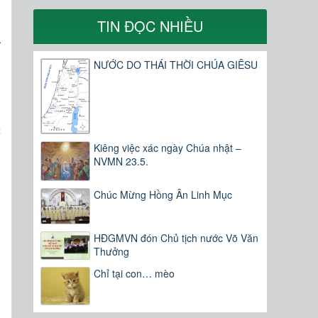
n
TIN ĐỌC NHIỀU
a
g
NƯỚC DO THÁI THỜI CHÚA GIÊSU
:
c
Kiêng việc xác ngày Chúa nhật –
NVMN 23.5.
Chúc Mừng Hồng Ân Linh Mục
HĐGMVN đón Chủ tịch nước Võ Văn
Thưởng
Chỉ tại con… mèo