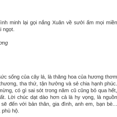
bình minh lại gọi nắng Xuân về sưởi ấm mọi miề
i ngọt.
ương
 sức sống của cây lá, là thăng hoa của hương thơ
u thương, tha thứ, tận hưởng và sẻ chia hạnh phúc
mừng, có gì sai sót trong năm cũ cũng bỏ qua hết
ất. Lời chúc dạt dào hơn cả là hy vọng, là nguồ
 sẽ đến với bản thân, gia đình, anh em, bạn bè..
 phù hộ.