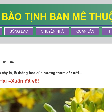
Ê BẢO TỊNH BAN MÊ THU
SỐNG ĐẠO
CHUYỆN NHÀ
QUÁN VĂN
TH
 |
504
 cây lá, là thăng hoa của hương thơm đất trời...
Hai –Xuân đã về!