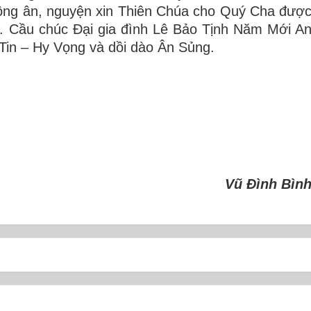
hồng ân, nguyện xin Thiên Chúa cho Quý Cha đượ
 Cầu chúc Đại gia đình Lê Bảo Tịnh Năm Mới A
in – Hy Vọng và dồi dào Ân Sủng.
Vũ Đình Bìn