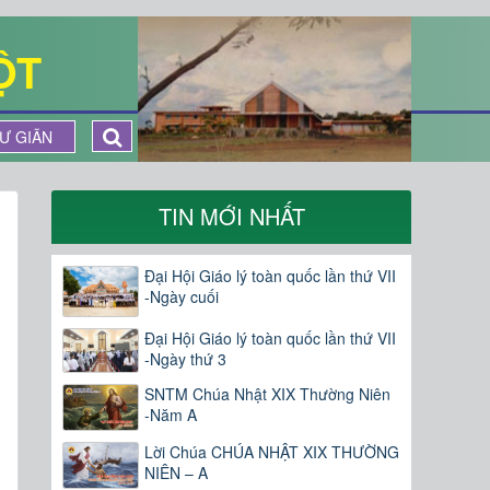
ỘT
Ư GIÃN
TIN MỚI NHẤT
Đại Hội Giáo lý toàn quốc lần thứ VII
-Ngày cuối
Đại Hội Giáo lý toàn quốc lần thứ VII
-Ngày thứ 3
SNTM Chúa Nhật XIX Thường Niên
-Năm A
Lời Chúa CHÚA NHẬT XIX THƯỜNG
NIÊN – A