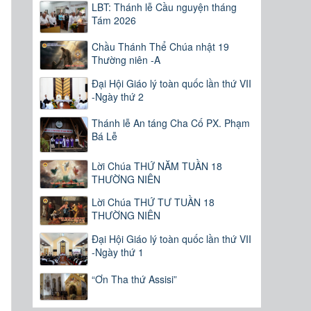
LBT: Thánh lễ Cầu nguyện tháng
Tám 2026
Chầu Thánh Thể Chúa nhật 19
n
Thường niên -A
Đại Hội Giáo lý toàn quốc lần thứ VII
-Ngày thứ 2
Thánh lễ An táng Cha Cố PX. Phạm
Bá Lễ
Lời Chúa THỨ NĂM TUẦN 18
THƯỜNG NIÊN
Lời Chúa THỨ TƯ TUẦN 18
m
THƯỜNG NIÊN
.
Đại Hội Giáo lý toàn quốc lần thứ VII
,
-Ngày thứ 1
n
.
“Ơn Tha thứ Assisi”