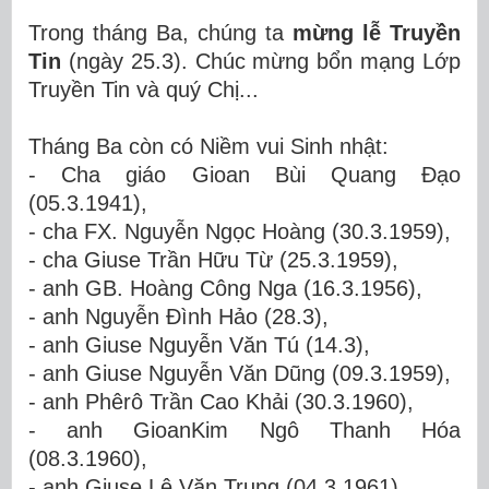
Trong tháng Ba, chúng ta
mừng lễ Truyền
Tin
(ngày 25.3)
.
Chúc mừng
bổn mạng Lớp
Truyền Tin
và quý Chị..
.
Tháng Ba còn có
Niềm vui Sinh nhật
:
-
Cha giáo Gioan Bùi Quang Đạo
(05.3.1941),
-
cha
FX.
Nguyễn Ngọc Hoàng (30.3.1959),
-
cha
Giuse
Trần Hữu Từ (25.3.1959),
-
anh
GB.
Hoàng Công Nga (16.3.1956),
-
anh Nguyễn Đình Hảo (28.3),
-
anh
Giuse
Nguyễn Văn Tú (14.3),
-
anh Giuse Nguyễn Văn Dũng (09.3.1959),
-
anh
Phêrô
Trần Cao Khải (30.3.1960),
-
anh GioanKim Ngô Thanh Hóa
(08.3.1960),
-
anh Giuse Lê Văn Trung (04.3.1961),