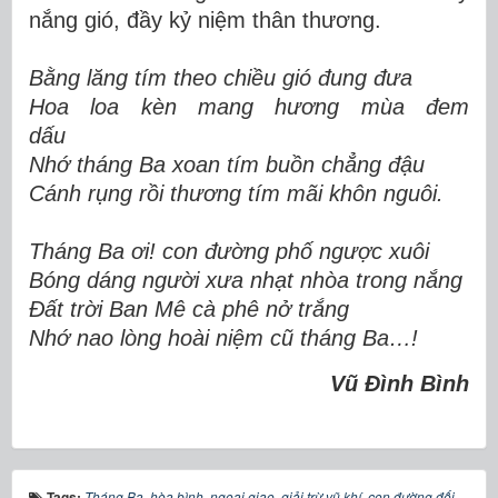
nắng gió, đầy kỷ niệm thân thương.
Bằng lăng tím theo chiều gió đung đưa
Hoa loa kèn
mang hương mùa đem
dấu
Nhớ tháng Ba xoan tím buồn chẳng đậu
Cánh rụng rồi thương tím mãi khôn nguôi.
Tháng Ba ơi
!
con đường phố ngược xuôi
Bóng dáng
người xưa nhạt nhòa trong nắng
Đất trời Ban Mê cà phê nở trắng
Nhớ nao lòng hoài niệm cũ tháng Ba…!
Vũ Đình Bình
Tags:
Tháng Ba
,
hòa bình
,
ngoại giao
,
giải trừ vũ khí
,
con đường đối