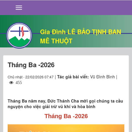
GIỚI THIỆU
TIN TỨC
SỐNG ĐẠO
Gia Đình LÊ BẢO TỊNH BAN
CHUYỆN NHÀ
MÊ THUỘT
QUÁN VĂN
THƯ GIÃN
Tháng Ba -2026
|
Tác giả bài viết:
Vũ Đình Bình |
Chủ nhật - 22/02/2026 07:47
455
Tháng Ba năm nay, Đức Thánh Cha mời gọi chúng ta cầu
nguyện cho việc giải trừ vũ khí và hòa bình
Tháng Ba -2026