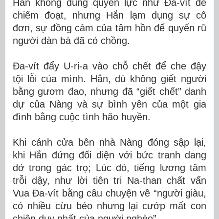
Hắn không dùng quyền lực như Đa-vít để
chiếm đoạt, nhưng Hắn lạm dụng sự cô
đơn, sự đồng cảm của tâm hồn để quyến rũ
người đàn bà đã có chồng.
Đa-vít đẩy U-ri-a vào chỗ chết để che đậy
tội lỗi của mình. Hắn, dù không giết người
bằng gươm đao, nhưng đã “giết chết” danh
dự của Nàng và sự bình yên của một gia
đình bằng cuộc tình hão huyền.
Khi cánh cửa bên nhà Nàng đóng sập lại,
khi Hắn đứng đối diện với bức tranh dang
dở trong gác trọ; Lúc đó, tiếng lương tâm
trỗi dậy, như lời tiên tri Na-than chất vấn
Vua Đa-vít bằng câu chuyện về “người giàu,
có nhiều cừu béo nhưng lại cướp mất con
chiên duy nhất của người nghèo”.