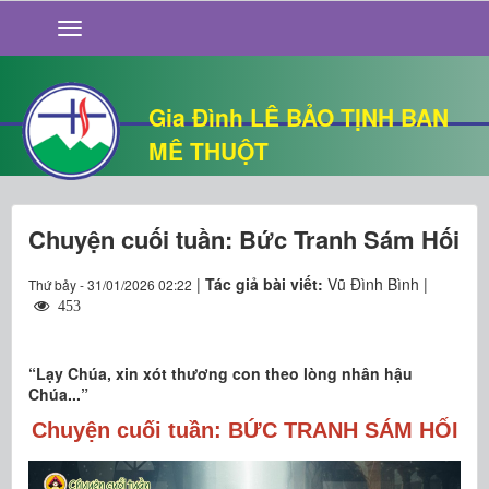
GIỚI THIỆU
TIN TỨC
SỐNG ĐẠO
Gia Đình LÊ BẢO TỊNH BAN
CHUYỆN NHÀ
MÊ THUỘT
QUÁN VĂN
THƯ GIÃN
Chuyện cuối tuần: Bức Tranh Sám Hối
|
Tác giả bài viết:
Vũ Đình Bình |
Thứ bảy - 31/01/2026 02:22
453
“Lạy Chúa, xin xót thương con theo lòng nhân hậu
Chúa...”
Chuyện cuối tuần: BỨC TRANH SÁM HỐI