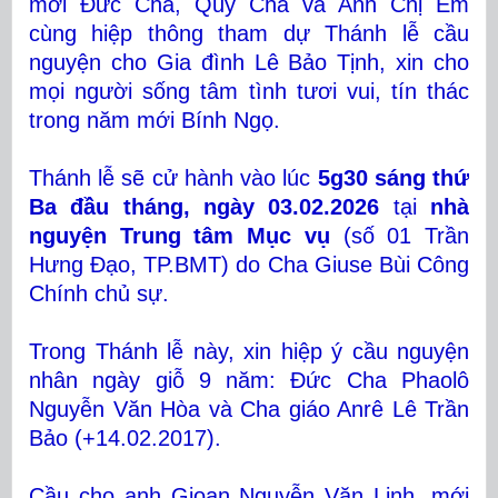
mời Đức Cha, Quý Cha và Anh Chị Em
cùng hiệp thông tham dự Thánh lễ cầu
nguyện cho Gia đình Lê Bảo Tịnh, xin cho
mọi người sống tâm tình tươi vui, tín thác
trong năm mới Bính Ngọ.
Thánh lễ sẽ cử hành vào lúc
5g30 sáng thứ
Ba đầu tháng, ngày 03.02.2026
tại
nhà
nguyện Trung tâm Mục vụ
(số 01 Trần
Hưng Đạo, TP.BMT) do Cha Giuse Bùi Công
Chính chủ sự.
Trong Thánh lễ này, xin hiệp ý cầu nguyện
nhân ngày giỗ 9 năm: Đức Cha Phaolô
Nguyễn Văn Hòa và Cha giáo Anrê Lê Trần
Bảo (+14.02.2017).
Cầu cho anh Gioan Nguyễn Văn Linh, mới