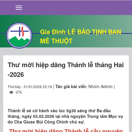
GIỚI THIỆU
TIN TỨC
SỐNG ĐẠO
Gia Đình LÊ BẢO TỊNH BAN
CHUYỆN NHÀ
MÊ THUỘT
QUÁN VĂN
THƯ GIÃN
Thư mời hiệp dâng Thánh lễ tháng Hai
-2026
|
Tác giả bài viết:
Nhóm Admin |
Thứ bảy - 31/01/2026 22:19
476
Thánh lễ sẽ cử hành vào lúc 5g30 sáng thứ Ba đầu
tháng, ngày 03.02.2026 tại nhà nguyện Trung tâm Mục vụ
do Cha Giuse Bùi Công Chính chủ sự.
Thư mời hiệp dâng Thánh lễ cầu nguyện