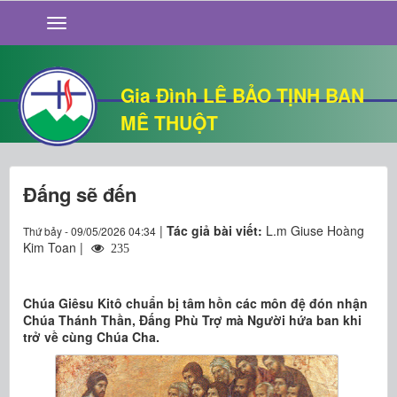
GIỚI THIỆU
TIN TỨC
SỐNG ĐẠO
Gia Đình LÊ BẢO TỊNH BAN
CHUYỆN NHÀ
MÊ THUỘT
QUÁN VĂN
THƯ GIÃN
Đấng sẽ đến
|
Tác giả bài viết:
L.m Giuse Hoàng
Thứ bảy - 09/05/2026 04:34
Kim Toan |
235
Chúa Giêsu Kitô chuẩn bị tâm hồn các môn đệ đón nhận
Chúa Thánh Thần, Đấng Phù Trợ mà Người hứa ban khi
trở về cùng Chúa Cha.