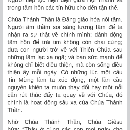
trong tâm hồn các tín hữu cho đến tận thế.
Chúa Thánh Thần là Đấng giáo hóa nội tâm.
Người âm thầm soi sáng lương tâm để ta
nhận ra sự thật về chính mình; đánh động
tâm hồn để trái tim không còn chai cứng;
đưa con người trở về với Thiên Chúa sau
những lầm lạc xa ngã; và ban sức mạnh để
không chỉ biết điều thiện, mà còn sống điều
thiện ấy mỗi ngày. Có những lúc một câu
Tin Mừng làm ta xúc động, một lần cầu
nguyện khiến ta muốn thay đổi hay một nỗi
cắn rứt thúc đẩy ta quay về với Chúa, đó
chính là hoạt động sâu xa của Chúa Thánh
Thần.
Nhờ Chúa Thánh Thần, Ch
úa
Giêsu
hứa:
“Thầy ở cùng các con mọi ngày cho