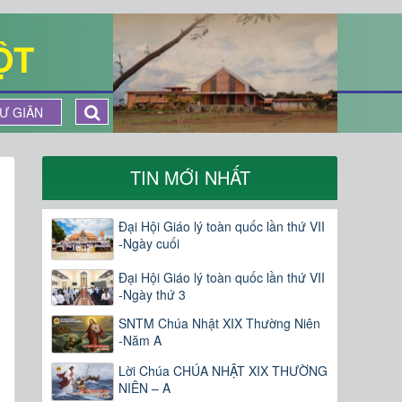
ỘT
Ư GIÃN
TIN MỚI NHẤT
Đại Hội Giáo lý toàn quốc lần thứ VII
-Ngày cuối
Đại Hội Giáo lý toàn quốc lần thứ VII
-Ngày thứ 3
SNTM Chúa Nhật XIX Thường Niên
-Năm A
Lời Chúa CHÚA NHẬT XIX THƯỜNG
NIÊN – A