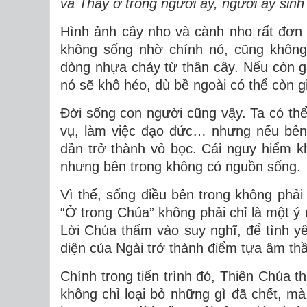
và Thầy ở trong người ấy, người ấy sinh 
Hình ảnh cây nho và cành nho rất đơn 
không sống nhờ chính nó, cũng khôn
dòng nhựa chảy từ thân cây. Nếu còn gắn
nó sẽ khô héo, dù bề ngoài có thể còn g
Đời sống con người cũng vậy. Ta có th
vụ, làm việc đạo đức… nhưng nếu bên 
dần trở thành vỏ bọc. Cái nguy hiểm k
nhưng bên trong không có nguồn s
ống.
Vì thế, sống điều bên trong không phải
“Ở trong Chúa” không phải chỉ là một ý n
Lời Chúa thấm vào suy nghĩ, để tình y
diện của Ngài trở thành điểm tựa âm t
Chính trong tiến trình đó, Thiên Chúa th
không chỉ loại bỏ những gì đã chết, mà