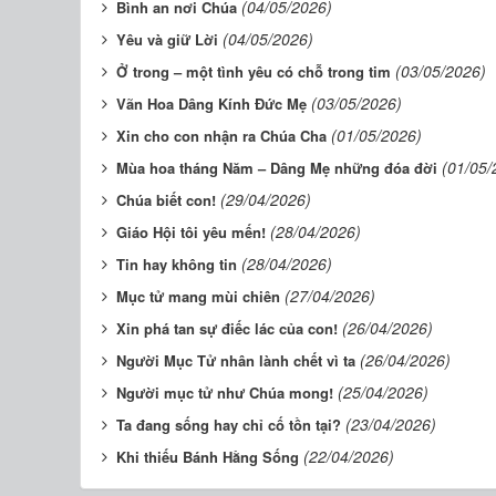
(04/05/2026)
Bình an nơi Chúa
(04/05/2026)
Yêu và giữ Lời
(03/05/2026)
Ở trong – một tình yêu có chỗ trong tim
(03/05/2026)
Vãn Hoa Dâng Kính Đức Mẹ
(01/05/2026)
Xin cho con nhận ra Chúa Cha
(01/05/
Mùa hoa tháng Năm – Dâng Mẹ những đóa đời
(29/04/2026)
Chúa biết con!
(28/04/2026)
Giáo Hội tôi yêu mến!
(28/04/2026)
Tin hay không tin
(27/04/2026)
Mục tử mang mùi chiên
(26/04/2026)
Xin phá tan sự điếc lác của con!
(26/04/2026)
Người Mục Tử nhân lành chết vì ta
(25/04/2026)
Người mục tử như Chúa mong!
(23/04/2026)
Ta đang sống hay chỉ cố tồn tại?
(22/04/2026)
Khi thiếu Bánh Hằng Sống