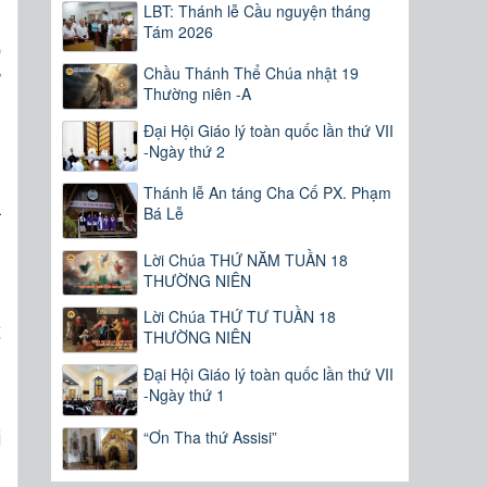
LBT: Thánh lễ Cầu nguyện tháng
Tám 2026
o
Chầu Thánh Thể Chúa nhật 19
ờ
Thường niên -A
,
Đại Hội Giáo lý toàn quốc lần thứ VII
-Ngày thứ 2
g
Thánh lễ An táng Cha Cố PX. Phạm
ả
Bá Lễ
”
Lời Chúa THỨ NĂM TUẦN 18
THƯỜNG NIÊN
.
Lời Chúa THỨ TƯ TUẦN 18
ể
THƯỜNG NIÊN
n
Đại Hội Giáo lý toàn quốc lần thứ VII
-Ngày thứ 1
i
“Ơn Tha thứ Assisi”
u