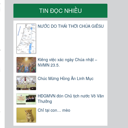
a
i
TIN ĐỌC NHIỀU
NƯỚC DO THÁI THỜI CHÚA GIÊSU
g
n
n
ự
Kiêng việc xác ngày Chúa nhật –
NVMN 23.5.
i
ì
Chúc Mừng Hồng Ân Linh Mục
ì
HĐGMVN đón Chủ tịch nước Võ Văn
Thưởng
.
Chỉ tại con… mèo
ó
g