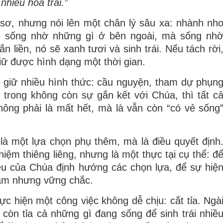
nhiều hoa trái.”
sơ, nhưng nói lên một chân lý sâu xa: nhành nh
g sống nhờ những gì ở bên ngoài, mà sống nh
 liền, nó sẽ xanh tươi và sinh trái. Nếu tách rời
iữ được hình dạng một thời gian.
ể giữ nhiều hình thức: cầu nguyện, tham dự phụn
trong không còn sự gắn kết với Chúa, thì tất c
hông phải là mất hết, mà là vẫn còn “có vẻ sống
 là một lựa chọn phụ thêm, mà là điều quyết định
iệm thiêng liêng, nhưng là một thực tại cụ thể: đ
êu của Chúa định hướng các chọn lựa, để sự hiệ
hầm nhưng vững chắc.
ực hiện một công việc không dễ chịu: cắt tỉa. Ngà
 còn tỉa cả những gì đang sống để sinh trái nhiề