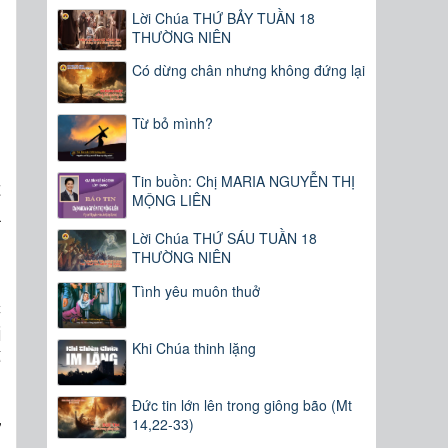
Lời Chúa THỨ BẢY TUẦN 18
THƯỜNG NIÊN
Có dừng chân nhưng không đứng lại
Từ bỏ mình?
Tin buồn: Chị MARIA NGUYỄN THỊ
t
MỘNG LIÊN
a
Lời Chúa THỨ SÁU TUẦN 18
n
THƯỜNG NIÊN
Tình yêu muôn thuở
c
i
Khi Chúa thinh lặng
ế
Đức tin lớn lên trong giông bão (Mt
14,22-33)
y