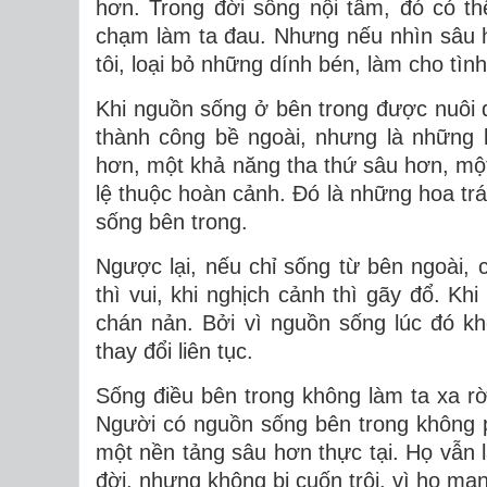
hơn. Trong đời sống nội tâm, đó có t
chạm làm ta đau. Nhưng nếu nhìn sâu hơ
tôi, loại bỏ những dính bén, làm cho tìn
Khi nguồn sống ở bên trong được nuôi d
thành công bề ngoài, nhưng là những 
hơn, một khả năng tha thứ sâu hơn, một
lệ thuộc hoàn cảnh. Đó là những hoa trái
sống bên trong.
Ngược lại, nếu chỉ sống từ bên ngoài, 
thì vui, khi nghịch cảnh thì gãy đổ. Khi
chán nản. Bởi vì nguồn sống lúc đó k
thay đổi liên tục.
Sống điều bên trong không làm ta xa rời
Người có nguồn sống bên trong không ph
một nền tảng sâu hơn thực tại. Họ vẫn l
đời, nhưng không bị cuốn trôi, vì họ m