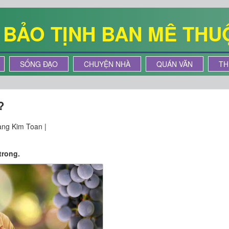
Ê BẢO TỊNH BAN MÊ THU
SỐNG ĐẠO
CHUYỆN NHÀ
QUÁN VĂN
TH
?
ng Kim Toan |
trong.