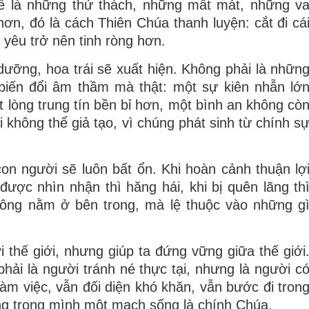
hể là những thử thách, những mất mát, những v
n, đó là cách Thiên Chúa thanh luyện: cắt đi cá
h yêu trở nên tinh ròng hơn.
ưỡng, hoa trái sẽ xuất hiện. Không phải là nhữn
biến đổi âm thầm mà thật: một sự kiên nhẫn lớ
 lòng trung tín bền bỉ hơn, một bình an không cò
 không thể giả tạo, vì chúng phát sinh từ chính s
con người sẽ luôn bất ổn. Khi hoàn cảnh thuận lợ
 được nhìn nhận thì hăng hái, khi bị quên lãng th
hông nằm ở bên trong, mà lệ thuộc vào những g
 thế giới, nhưng giúp ta đứng vững giữa thế giới
ải là người tránh né thực tại, nhưng là người c
àm việc, vẫn đối diện khó khăn, vẫn bước đi tron
ang trong mình một mạch sống là chính Chúa.