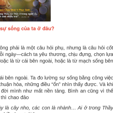
sự sống của ta ở đâu?
g phải là một câu hỏi phụ, nhưng là câu hỏi cố
 mỗi ngày—cách ta yêu thương, chịu đựng, chọn lự
ặc là từ cái bên ngoài, hoặc là từ mạch sống bê
ái bên ngoài. Ta đo lường sự sống bằng công việ
thuận hòa, những điều “ổn” nhìn thấy được. Và kh
y đời mình như mất nền tảng. Bình an cũng vì th
 thì chao đảo
ầy là cây nho, các con là nhành… Ai ở trong Thầ