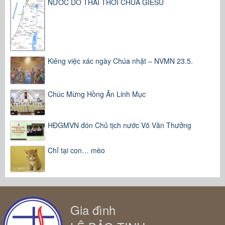
NƯỚC DO THÁI THỜI CHÚA GIÊSU
Kiêng việc xác ngày Chúa nhật – NVMN 23.5.
Chúc Mừng Hồng Ân Linh Mục
HĐGMVN đón Chủ tịch nước Võ Văn Thưởng
Chỉ tại con… mèo
Gia đình