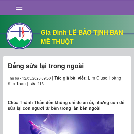
GIỚI THIỆU
TIN TỨC
SỐNG ĐẠO
Gia Đình LÊ BẢO TỊNH BAN
CHUYỆN NHÀ
MÊ THUỘT
QUÁN VĂN
THƯ GIÃN
Đấng sửa lại trong ngoài
|
Tác giả bài viết:
L.m Giuse Hoàng
Thứ ba - 12/05/2026 09:50
Kim Toan |
215
Chúa Thánh Thần đến không chỉ để an ủi, nhưng còn để
sửa lại con người từ bên trong lẫn bên ngoài